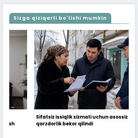
Sizga qiziqarli bo'lishi mumkin
Sifatsiz issiqlik xizmati uchun asossiz
qarzdorlik bekor qilindi