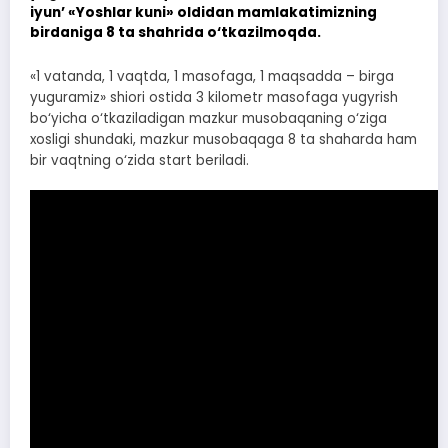
iyun’ «Yoshlar kuni» oldidan mamlakatimizning
birdaniga 8 ta shahrida o‘tkazilmoqda.
«1 vatanda, 1 vaqtda, 1 masofaga, 1 maqsadda – birga
yuguramiz» shiori ostida 3 kilometr masofaga yugyrish
bo‘yicha o‘tkaziladigan mazkur musobaqaning o‘ziga
xosligi shundaki, mazkur musobaqaga 8 ta shaharda ham
bir vaqtning o‘zida start beriladi.