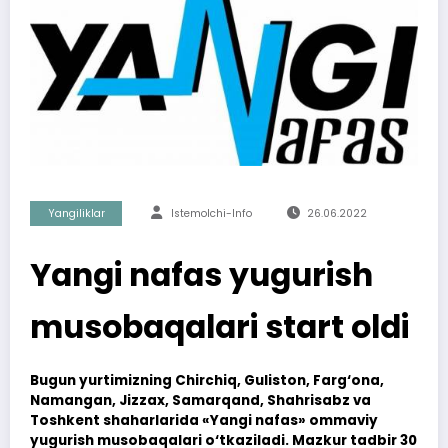
Yangiliklar
Istemolchi-Info
26.06.2022
Yangi nafas yugurish
musobaqalari start oldi
Bugun yurtimizning Chirchiq, Guliston, Farg‘ona,
Namangan, Jizzax, Samarqand, Shahrisabz va
Toshkent shaharlarida «Yangi nafas» ommaviy
yugurish musobaqalari o‘tkaziladi. Mazkur tadbir 30