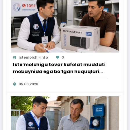
Istemolchi-Info
0
Iste’molchiga tovar kafolat muddati
mobaynida ega bo‘lgan huquqlari
ta’minlab berildi
05.08.2026