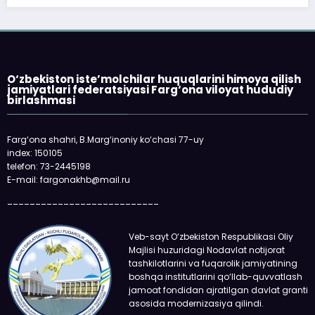
O‘zbekiston iste’molchilar huquqlarini himoya qilish
jamiyatlari federatsiyasi Farg‘ona viloyat hududiy
birlashmasi
Farg‘ona shahri, B.Marg‘inoniy ko‘chasi 77-uy
index: 150105
telefon: 73-2445198
E-mail: fargonakhb@mail.ru
___________________________
Veb-sayt O‘zbekiston Respublikasi Oliy
Majlisi huzuridagi Nodavlat notijorat
tashkilotlarini va fuqarolik jamiyatining
boshqa institutlarini qo‘llab-quvvatlash
jamoat fondidan ajratilgan davlat granti
asosida modernizasiya qilindi.