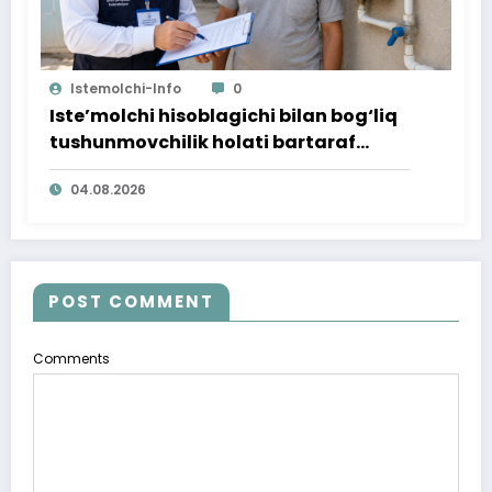
Istemolchi-Info
0
Iste’molchi hisoblagichi bilan bog‘liq
tushunmovchilik holati bartaraf
qilindi
04.08.2026
POST COMMENT
Comments