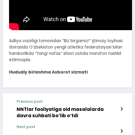
Adliya vazirligi tomonidan “Biz birgamiz!” ijtimoiy loyihasi
doirasida O‘zbekiston yengil atletika federatsiyasi bilan
hamkorlikda “Yangi nafas” shiori ostida marafon tashkil
etilmoqda.
Hududiy birlashma Axborot xizmati
Previous post
NNTlar faoliyatiga oid masalalarda
davra suhbati bo‘lib o‘tdi
Next post