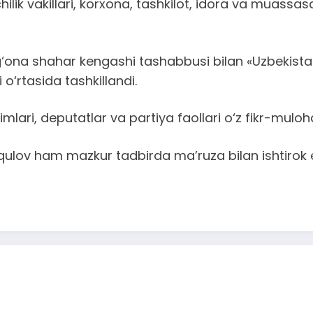
lik vakillari, korxona, tashkilot, idora va muassa
‘ona shahar kengashi tashabbusi bilan «Uzbekistan
‘rtasida tashkillandi.
ri, deputatlar va partiya faollari o‘z fikr-mulohaza
ulov ham mazkur tadbirda ma’ruza bilan ishtirok e