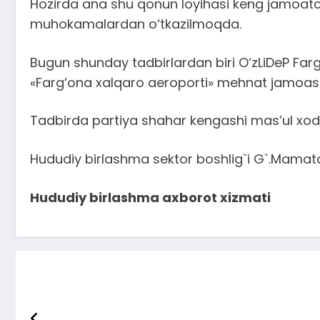
Hozirda ana shu qonun loyihasi keng jamoatchi
muhokamalardan o‘tkazilmoqda.
Bugun shunday tadbirlardan biri O‘zLiDeP Farg
«Farg‘ona xalqaro aeroporti» mehnat jamoasi o
Tadbirda partiya shahar kengashi mas’ul xodimla
Hududiy birlashma sektor boshlig`i G`.Mamatq
Hududiy birlashma axborot xizmati