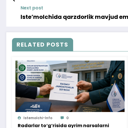
Next post
Iste’molchida qarzdorlik mavjud e
RELATED POSTS
Istemolchi-Info
0
Radarlar to‘g‘risida ayrim narsalarni