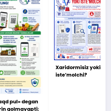
X
m
b
q
Xaridormisiz yoki
ki
iste’molchi?
egan
pti: