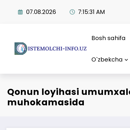
Skip
to
07.08.2026
7:15:32 AM
content
Bosh sahifa
O`zbekcha
Qonun loyihasi umumxal
muhokamasida