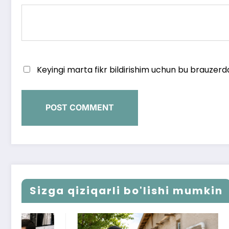
Keyingi marta fikr bildirishim uchun bu brauzerd
Sizga qiziqarli bo'lishi mumkin