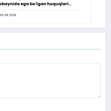
baynida ega bo‘lgan huquqlari
’minlab berildi
05.08.2026