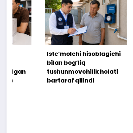
Iste’molchi hisoblagichi
172 mill
bilan bog‘liq
ammo uy
tushunmovchilik holati
bartaraf qilindi