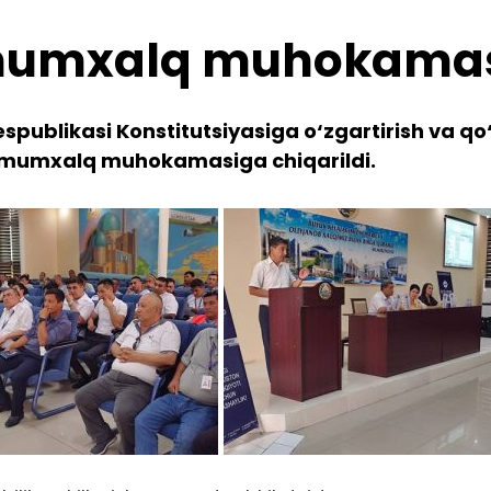
umumxalq muhokama
spublikasi Konstitutsiyasiga o‘zgartirish va qo‘
 umumxalq muhokamasiga chiqarildi.