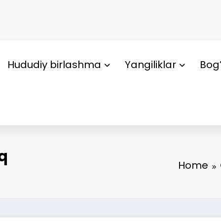
Hududiy birlashma
Yangiliklar
Bog’
q
Home