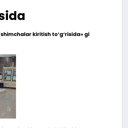
sida
shimchalar kiritish to‘g‘risida» gi