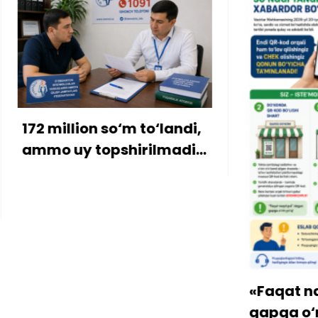
ion so‘m to‘landi,
 topshirilmadi…
«Faqat naqd pul» d
gapga o‘rin qolmaya