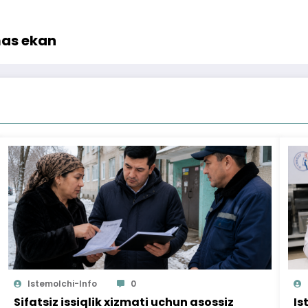
mas ekan
Istemolchi-Info
0
Sifatsiz issiqlik xizmati uchun asossiz
Is