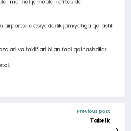
salar mehnat jamoalari o‘rtasida
 airports» aktsiyadorlik jamiyatiga qarashli
lari va takliflari bilan faol qatnashdilar.
tdi.
Previous post
Tabrik