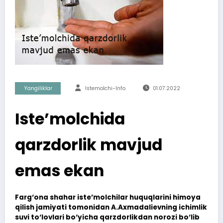
Yangiliklar
Istemolchi-Info
01.07.2022
Iste’molchida
qarzdorlik mavjud
emas ekan
Farg‘ona shahar iste’molchilar huquqlarini himoya
qilish jamiyati tomonidan A.Axmadalievning ichimlik
suvi to‘lovlari bo‘yicha qarzdorlikdan norozi bo‘lib