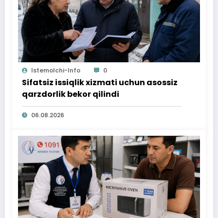
Istemolchi-Info
0
Sifatsiz issiqlik xizmati uchun asossiz
qarzdorlik bekor qilindi
06.08.2026