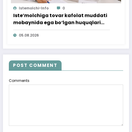
Istemolchi-Info
0
Iste’molchiga tovar kafolat muddati
mobaynida ega bo‘lgan huquqlari
ta’minlab berildi
05.08.2026
POST COMMENT
Comments