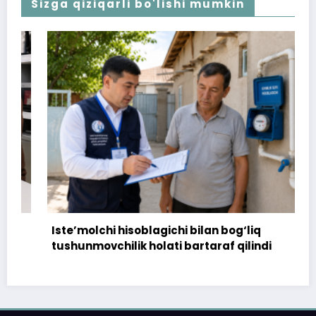
Sizga qiziqarli bo'lishi mumkin
Iste’molchi hisoblagichi bilan bog‘liq
tushunmovchilik holati bartaraf qilindi