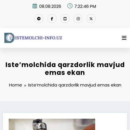
Skip
08.08.2026
7:22:46 PM
to
content
Iste’molchida qarzdorlik mavjud
emas ekan
Home
Iste’molchida qarzdorlik mavjud emas ekan