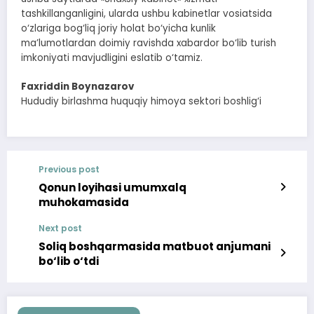
tashkillanganligini, ularda ushbu kabinetlar vosiatsida
o‘zlariga bog‘liq joriy holat bo‘yicha kunlik
ma’lumotlardan doimiy ravishda xabardor bo‘lib turish
imkoniyati mavjudligini eslatib o‘tamiz.
Faxriddin Boynazarov
Hududiy birlashma huquqiy himoya sektori boshlig‘i
Previous post
Qonun loyihasi umumxalq
muhokamasida
Next post
Soliq boshqarmasida matbuot anjumani
bo‘lib o‘tdi