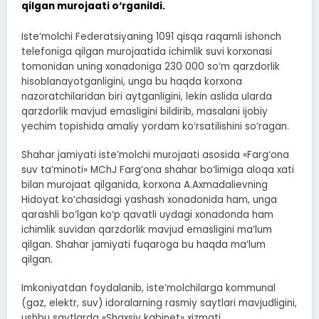
qilgan murojaati o‘rganildi.
Iste’molchi Federatsiyaning 1091 qisqa raqamli ishonch
telefoniga qilgan murojaatida ichimlik suvi korxonasi
tomonidan uning xonadoniga 230 000 so‘m qarzdorlik
hisoblanayotganligini, unga bu haqda korxona
nazoratchilaridan biri aytganligini, lekin aslida ularda
qarzdorlik mavjud emasligini bildirib, masalani ijobiy
yechim topishida amaliy yordam ko‘rsatilishini so‘ragan.
Shahar jamiyati iste’molchi murojaati asosida «Farg‘ona
suv ta’minoti» MChJ Farg‘ona shahar bo‘limiga aloqa xati
bilan murojaat qilganida, korxona A.Axmadalievning
Hidoyat ko‘chasidagi yashash xonadonida ham, unga
qarashli bo‘lgan ko‘p qavatli uydagi xonadonda ham
ichimlik suvidan qarzdorlik mavjud emasligini ma’lum
qilgan. Shahar jamiyati fuqaroga bu haqda ma’lum
qilgan.
Imkoniyatdan foydalanib, iste’molchilarga kommunal
(gaz, elektr, suv) idoralarning rasmiy saytlari mavjudligini,
ushbu saytlarda «Shaxsiy kabinet» xizmati