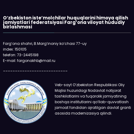
O‘zbekiston iste’molchilar huquqlarini himoya qilish
jamiyatlari federatsiyasi Farg‘ona viloyat hududiy
birlashmasi
Farg‘ona shahri, B.Marg‘inoniy ko‘chasi 77-uy
index: 150105
telefon: 73-2445198
E-mail: fargonakhb@mail.ru
___________________________
Veb-sayt O‘zbekiston Respublikasi Oliy
Majlisi huzuridagi Nodavlat notijorat
tashkilotlarini va fuqarolik jamiyatining
boshqa institutlarini qo‘llab-quvvatlash
jamoat fondidan ajratilgan davlat granti
asosida modernizasiya qilindi.