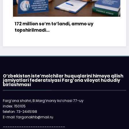
172 million so‘m to‘landi, ammo uy
topshirilmadi…
O‘zbekiston iste’molchilar huquqlarini himoya qilish
jamiyatlari federatsiyasi Farg‘ona viloyat hududiy
birlashmasi
Farg‘ona shahri, B.Marg‘inoniy ko‘chasi 77-uy
«Faq
index: 150105
qolma
telefon: 73-2445198