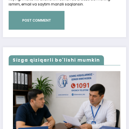
ismim, email va saytim manzili saqlansin.
Sizga qiziqarli bo'lishi mumkin