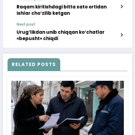
Raqam kiritishdagi bitta xato ortidan
ishlar cho‘zilib ketgan
Next post
Urug‘likdan unib chiqqan ko‘chatlar
«bepusht» chiqdi
RELATED POSTS