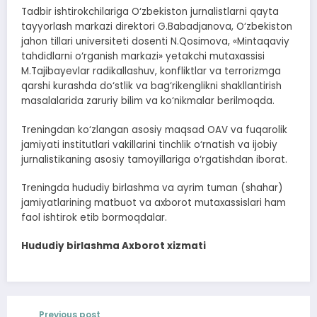
Tadbir ishtirokchilariga O‘zbekiston jurnalistlarni qayta
tayyorlash markazi direktori G.Babadjanova, O‘zbekiston
jahon tillari universiteti dosenti N.Qosimova, «Mintaqaviy
tahdidlarni o‘rganish markazi» yetakchi mutaxassisi
M.Tajibayevlar radikallashuv, konfliktlar va terrorizmga
qarshi kurashda do‘stlik va bag‘rikenglikni shakllantirish
masalalarida zaruriy bilim va ko‘nikmalar berilmoqda.
Treningdan ko‘zlangan asosiy maqsad OAV va fuqarolik
jamiyati institutlari vakillarini tinchlik o‘rnatish va ijobiy
jurnalistikaning asosiy tamoyillariga o‘rgatishdan iborat.
Treningda hududiy birlashma va ayrim tuman (shahar)
jamiyatlarining matbuot va axborot mutaxassislari ham
faol ishtirok etib bormoqdalar.
Hududiy birlashma Axborot xizmati
Previous post