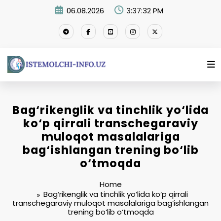
Skip
06.08.2026
3:37:33 PM
to
content
Bag‘rikenglik va tinchlik yo‘lida
ko‘p qirrali transchegaraviy
muloqot masalalariga
bag‘ishlangan trening bo‘lib
o‘tmoqda
Home
Bag‘rikenglik va tinchlik yo‘lida ko‘p qirrali
transchegaraviy muloqot masalalariga bag‘ishlangan
trening bo‘lib o‘tmoqda