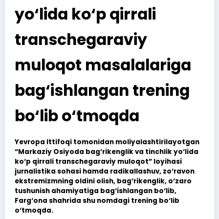
yo‘lida ko‘p qirrali
transchegaraviy
muloqot masalalariga
bag‘ishlangan trening
bo‘lib o‘tmoqda
Yevropa Ittifoqi tomonidan moliyalashtirilayotgan
“Markaziy Osiyoda bag‘rikenglik va tinchlik yo‘lida
ko‘p qirrali transchegaraviy muloqot” loyihasi
jurnalistika sohasi hamda radikallashuv, zo‘ravon
ekstremizmning oldini olish, bag‘rikenglik, o‘zaro
tushunish ahamiyatiga bag‘ishlangan bo‘lib,
Farg‘ona shahrida shu nomdagi trening bo‘lib
o‘tmoqda.