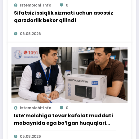
Istemolchi-Info
0
Sifatsiz issiqlik xizmati uchun asossiz
qarzdorlik bekor qilindi
06.08.2026
Istemolchi-Info
0
Iste’molchiga tovar kafolat muddati
mobaynida ega bo‘lgan huquqlari
ta’minlab berildi
05.08.2026