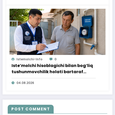
Istemolchi-Info
0
Iste’molchi hisoblagichi bilan bog‘liq
tushunmovchilik holati bartaraf
qilindi
04.08.2026
POST COMMENT