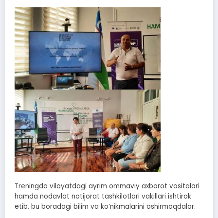
Treningda viloyatdagi ayrim ommaviy axborot vositalari
hamda nodavlat notijorat tashkilotlari vakillari ishtirok
etib, bu boradagi bilim va ko‘nikmalarini oshirmoqdalar.