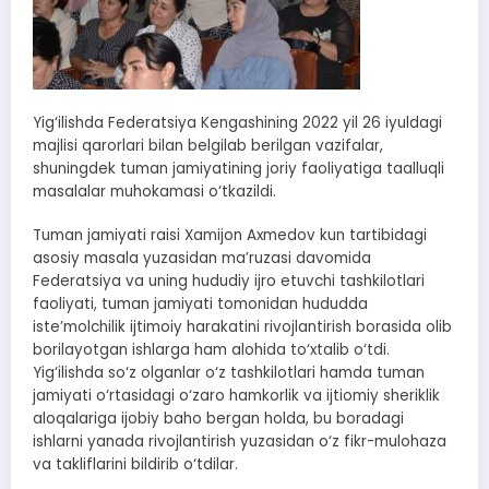
Yig‘ilishda Federatsiya Kengashining 2022 yil 26 iyuldagi
majlisi qarorlari bilan belgilab berilgan vazifalar,
shuningdek tuman jamiyatining joriy faoliyatiga taalluqli
masalalar muhokamasi o‘tkazildi.
Tuman jamiyati raisi Xamijon Axmedov kun tartibidagi
asosiy masala yuzasidan ma’ruzasi davomida
Federatsiya va uning hududiy ijro etuvchi tashkilotlari
faoliyati, tuman jamiyati tomonidan hududda
iste’molchilik ijtimoiy harakatini rivojlantirish borasida olib
borilayotgan ishlarga ham alohida to‘xtalib o‘tdi.
Yig‘ilishda so‘z olganlar o‘z tashkilotlari hamda tuman
jamiyati o‘rtasidagi o‘zaro hamkorlik va ijtiomiy sheriklik
aloqalariga ijobiy baho bergan holda, bu boradagi
ishlarni yanada rivojlantirish yuzasidan o‘z fikr-mulohaza
va takliflarini bildirib o‘tdilar.