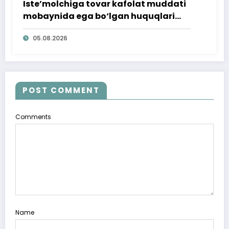
Iste’molchiga tovar kafolat muddati
mobaynida ega bo‘lgan huquqlari
ta’minlab berildi
05.08.2026
POST COMMENT
Comments
Name