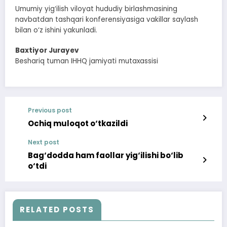
Umumiy yig‘ilish viloyat hududiy birlashmasining
navbatdan tashqari konferensiyasiga vakillar saylash
bilan o‘z ishini yakunladi.
Baxtiyor Jurayev
Beshariq tuman IHHQ jamiyati mutaxassisi
Previous post
Ochiq muloqot o‘tkazildi
Next post
Bag‘dodda ham faollar yig‘ilishi bo‘lib
o‘tdi
RELATED POSTS