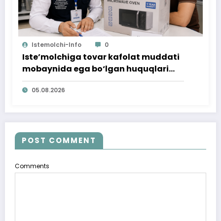
Istemolchi-Info
0
Iste’molchiga tovar kafolat muddati
mobaynida ega bo‘lgan huquqlari
ta’minlab berildi
05.08.2026
POST COMMENT
Comments