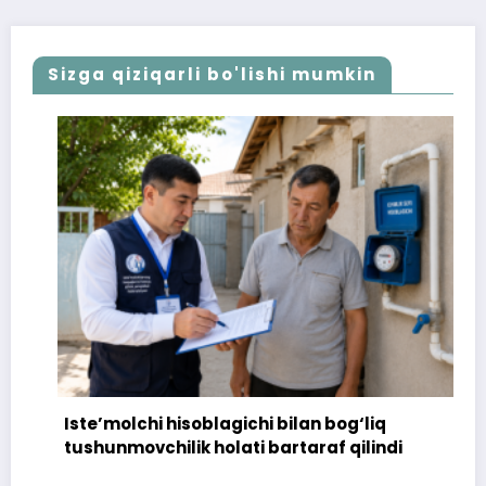
Sizga qiziqarli bo'lishi mumkin
Iste’molchi hisoblagichi bilan bog‘liq
tushunmovchilik holati bartaraf qilindi