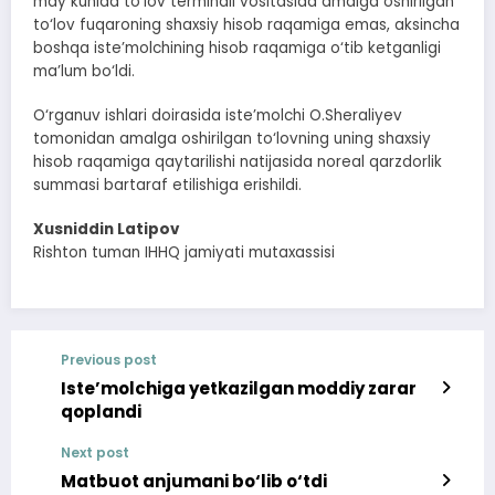
may kunida to‘lov terminali vositasida amalga oshirilgan
to‘lov fuqaroning shaxsiy hisob raqamiga emas, aksincha
boshqa iste’molchining hisob raqamiga o‘tib ketganligi
ma’lum bo‘ldi.
O‘rganuv ishlari doirasida iste’molchi O.Sheraliyev
tomonidan amalga oshirilgan to‘lovning uning shaxsiy
hisob raqamiga qaytarilishi natijasida noreal qarzdorlik
summasi bartaraf etilishiga erishildi.
Xusniddin Latipov
Rishton tuman IHHQ jamiyati mutaxassisi
Previous post
Iste’molchiga yetkazilgan moddiy zarar
qoplandi
Next post
Matbuot anjumani bo‘lib o‘tdi