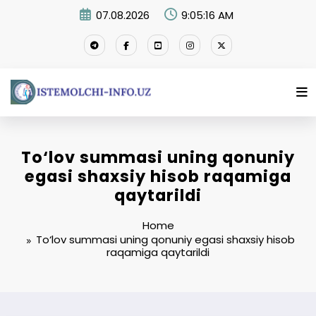
Skip
07.08.2026
9:05:16 AM
to
content
To‘lov summasi uning qonuniy
egasi shaxsiy hisob raqamiga
qaytarildi
Home
To‘lov summasi uning qonuniy egasi shaxsiy hisob
raqamiga qaytarildi