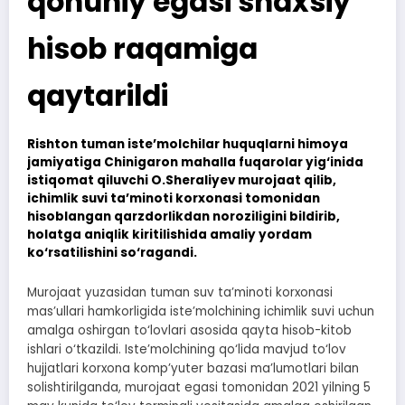
qonuniy egasi shaxsiy
hisob raqamiga
qaytarildi
Rishton tuman iste’molchilar huquqlarni himoya
jamiyatiga Chinigaron mahalla fuqarolar yig‘inida
istiqomat qiluvchi O.Sheraliyev murojaat qilib,
ichimlik suvi ta’minoti korxonasi tomonidan
hisoblangan qarzdorlikdan noroziligini bildirib,
holatga aniqlik kiritilishida amaliy yordam
ko‘rsatilishini so‘ragandi.
Murojaat yuzasidan tuman suv ta’minoti korxonasi
mas’ullari hamkorligida iste’molchining ichimlik suvi uchun
amalga oshirgan to‘lovlari asosida qayta hisob-kitob
ishlari o‘tkazildi. Iste’molchining qo‘lida mavjud to‘lov
hujjatlari korxona komp’yuter bazasi ma’lumotlari bilan
solishtirilganda, murojaat egasi tomonidan 2021 yilning 5