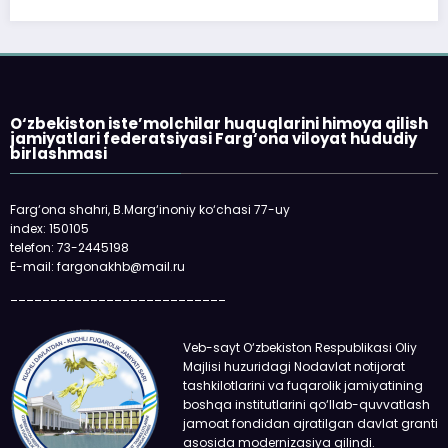
O‘zbekiston iste’molchilar huquqlarini himoya qilish
jamiyatlari federatsiyasi Farg‘ona viloyat hududiy
birlashmasi
Farg‘ona shahri, B.Marg‘inoniy ko‘chasi 77-uy
index: 150105
telefon: 73-2445198
E-mail: fargonakhb@mail.ru
___________________________
Veb-sayt O‘zbekiston Respublikasi Oliy
Majlisi huzuridagi Nodavlat notijorat
tashkilotlarini va fuqarolik jamiyatining
boshqa institutlarini qo‘llab-quvvatlash
jamoat fondidan ajratilgan davlat granti
asosida modernizasiya qilindi.