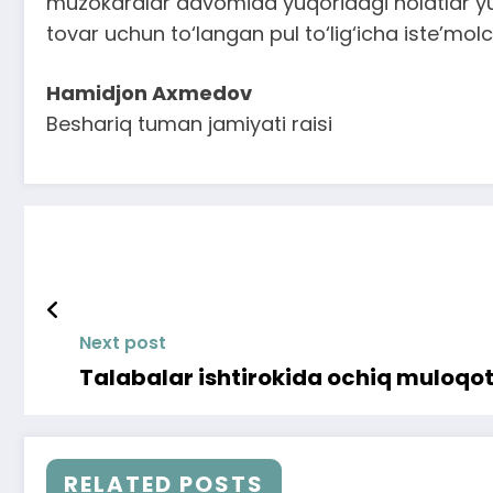
muzokaralar davomida yuqoridagi holatlar yuz
tovar uchun to‘langan pul to‘lig‘icha iste’molch
Hamidjon Axmedov
Beshariq tuman jamiyati raisi
Next post
Talabalar ishtirokida ochiq muloqot 
RELATED POSTS