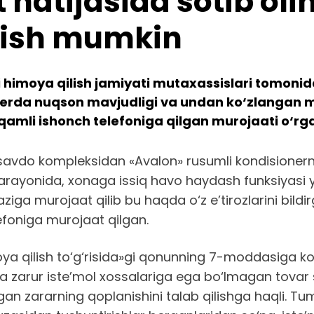
 natijasida sotib oli
rish mumkin
i himoya qilish jamiyati mutaxassislari tomoni
onerda nuqson mavjudligi va undan ko‘zlangan
qamli ishonch telefoniga qilgan murojaati o‘rga
savdo kompleksidan «Avalon» rusumli kondisionerni
 jarayonida, xonaga issiq havo haydash funksiyasi
ga murojaat qilib bu haqda o‘z e’tirozlarini bildir
foniga murojaat qilgan.
a qilish to‘g‘risida»gi qonunning 7-moddasiga ko‘ra
 zarur iste’mol xossalariga ega bo‘lmagan tovar so
gan zararning qoplanishini talab qilishga haqli. Tu