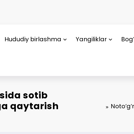
Hududiy birlashma
Yangiliklar
Bog’
sida sotib
ga qaytarish
Noto‘g‘