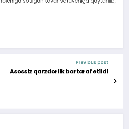
olchiga sotilgan tovar sotuvchiga qaytarilib,
Previous post
Asossiz qarzdorlik bartaraf etildi