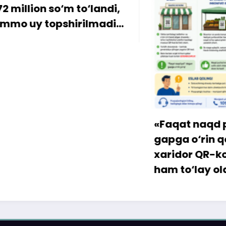
ion so‘m to‘landi,
y topshirilmadi…
«Faqat naqd pul» d
gapga o‘rin qolmay
xaridor QR-kod orqa
ham to‘lay oladi