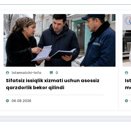
Istemolchi-Info
0
Sifatsiz issiqlik xizmati uchun asossiz
Is
qarzdorlik bekor qilindi
mo
ta
06.08.2026