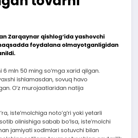
ngan tovarni
dan Zarqaynar qishlog‘ida yashovchi
 maqsadda foydalana olmayotganligidan
nildi.
 6 mln 50 ming so‘mga xarid qilgan.
 yaxshi ishlamasdan, sovuq havo
gan. O‘z murojaatlaridan natija
, iste’molchiga noto‘g‘ri yoki yetarli
tib olinishiga sabab bo‘lsa, iste’molchi
man jamiyati xodimlari sotuvchi bilan