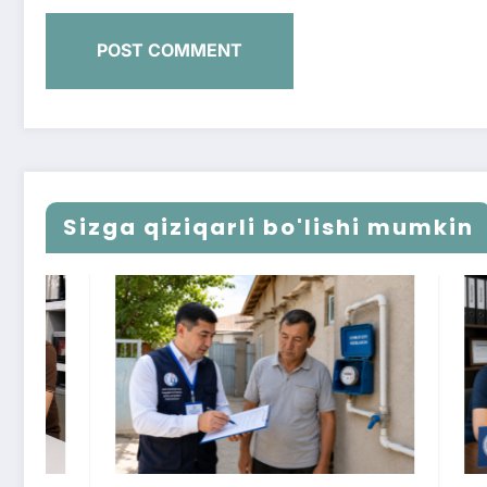
Sizga qiziqarli bo'lishi mumkin