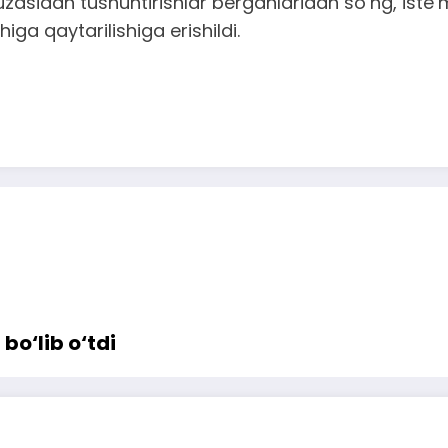
asidan tushuntirishlar berganlaridan so‘ng, iste’m
iga qaytarilishiga erishildi.
bo‘lib o‘tdi