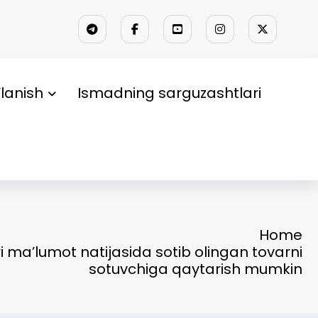
lanish
Ismadning sarguzashtlari
Home
ri ma’lumot natijasida sotib olingan tovarni
sotuvchiga qaytarish mumkin