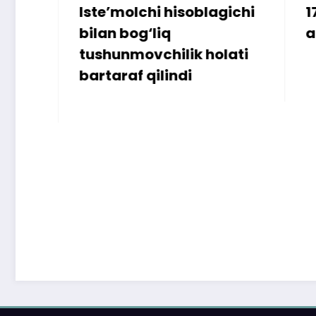
Iste’molchi hisoblagichi
172 mill
bilan bog‘liq
ammo u
tushunmovchilik holati
bartaraf qilindi