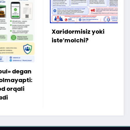
X
m
b
q
Xaridormisiz yoki
k
iste’molchi?
egan
apti:
li