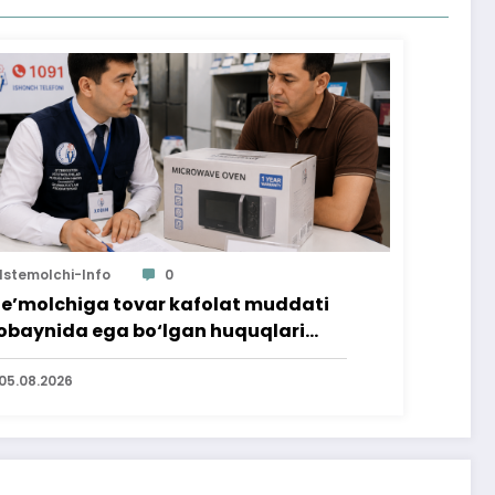
Istemolchi-Info
0
te’molchiga tovar kafolat muddati
baynida ega bo‘lgan huquqlari
’minlab berildi
05.08.2026