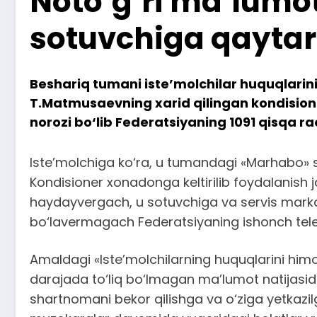
Noto‘g‘ri ma’lumot
sotuvchiga qayta
Beshariq tumani iste’molchilar huquqlarin
T.Matmusaevning xarid qilingan kondisi
norozi bo‘lib Federatsiyaning 1091 qisqa ra
Iste’molchiga ko‘ra, u tumandagi «Marhabo» 
Kondisioner xonadonga keltirilib foydalanish
haydayvergach, u sotuvchiga va servis markazi
bo‘lavermagach Federatsiyaning ishonch tele
Amaldagi «Iste’molchilarning huquqlarini himoy
darajada to‘liq bo‘lmagan ma’lumot natijasida
shartnomani bekor qilishga va o‘ziga yetkazil