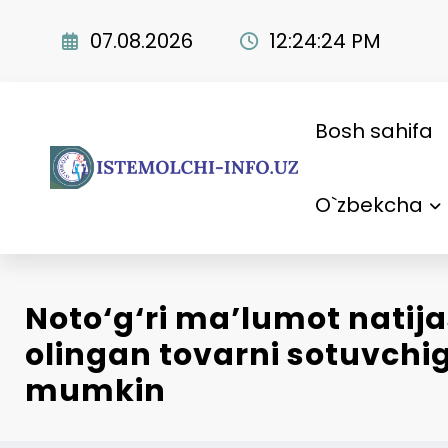
Skip
to
07.08.2026
12:24:25 PM
content
Bosh sahifa
O`zbekcha
Noto‘g‘ri ma’lumot natija
olingan tovarni sotuvchi
mumkin