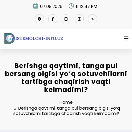
Skip
07.08.2026
11:12:48 PM
to
content
Berishga qaytimi, tanga pul
bersang olgisi yo‘q sotuvchilarni
tartibga chaqirish vaqti
kelmadimi?
Home
Berishga qaytimi, tanga pul bersang olgisi yo‘q
sotuvchilarni tartibga chaqirish vaqti kelmadimi?