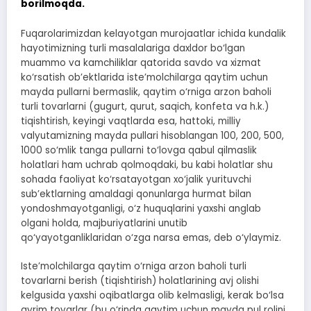
borilmoqda.
Fuqarolarimizdan kelayotgan murojaatlar ichida kundalik
hayotimizning turli masalalariga daxldor bo‘lgan
muammo va kamchiliklar qatorida savdo va xizmat
ko‘rsatish ob’ektlarida iste’molchilarga qaytim uchun
mayda pullarni bermaslik, qaytim o‘rniga arzon baholi
turli tovarlarni (gugurt, qurut, saqich, konfeta va h.k.)
tiqishtirish, keyingi vaqtlarda esa, hattoki, milliy
valyutamizning mayda pullari hisoblangan 100, 200, 500,
1000 so‘mlik tanga pullarni to‘lovga qabul qilmaslik
holatlari ham uchrab qolmoqdaki, bu kabi holatlar shu
sohada faoliyat ko‘rsatayotgan xo‘jalik yurituvchi
sub’ektlarning amaldagi qonunlarga hurmat bilan
yondoshmayotganligi, o‘z huquqlarini yaxshi anglab
olgani holda, majburiyatlarini unutib
qo‘yayotganliklaridan o‘zga narsa emas, deb o‘ylaymiz.
Iste’molchilarga qaytim o‘rniga arzon baholi turli
tovarlarni berish (tiqishtirish) holatlarining avj olishi
kelgusida yaxshi oqibatlarga olib kelmasligi, kerak bo‘lsa
ayrim tovarlar (bu o‘rinda qaytim uchun mayda pul rolini