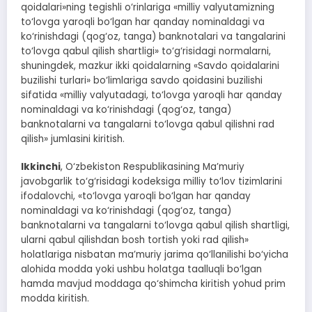
qoidalari»ning tegishli o‘rinlariga «milliy valyutamizning
to‘lovga yaroqli bo‘lgan har qanday nominaldagi va
ko‘rinishdagi (qog‘oz, tanga) banknotalari va tangalarini
to‘lovga qabul qilish shartligi» to‘g‘risidagi normalarni,
shuningdek, mazkur ikki qoidalarning «Savdo qoidalarini
buzilishi turlari» bo‘limlariga savdo qoidasini buzilishi
sifatida «milliy valyutadagi, to‘lovga yaroqli har qanday
nominaldagi va ko‘rinishdagi (qog‘oz, tanga)
banknotalarni va tangalarni to‘lovga qabul qilishni rad
qilish» jumlasini kiritish.
Ikkinchi
, O‘zbekiston Respublikasining Ma’muriy
javobgarlik to‘g‘risidagi kodeksiga milliy to‘lov tizimlarini
ifodalovchi, «to‘lovga yaroqli bo‘lgan har qanday
nominaldagi va ko‘rinishdagi (qog‘oz, tanga)
banknotalarni va tangalarni to‘lovga qabul qilish shartligi,
ularni qabul qilishdan bosh tortish yoki rad qilish»
holatlariga nisbatan ma’muriy jarima qo‘llanilishi bo‘yicha
alohida modda yoki ushbu holatga taalluqli bo‘lgan
hamda mavjud moddaga qo‘shimcha kiritish yohud prim
modda kiritish.