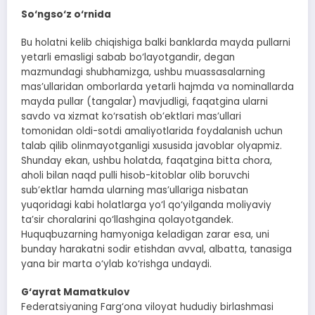
So‘ngso‘z o‘rnida
Bu holatni kelib chiqishiga balki banklarda mayda pullarni
yetarli emasligi sabab bo‘layotgandir, degan
mazmundagi shubhamizga, ushbu muassasalarning
mas’ullaridan omborlarda yetarli hajmda va nominallarda
mayda pullar (tangalar) mavjudligi, faqatgina ularni
savdo va xizmat ko‘rsatish ob’ektlari mas’ullari
tomonidan oldi-sotdi amaliyotlarida foydalanish uchun
talab qilib olinmayotganligi xususida javoblar olyapmiz.
Shunday ekan, ushbu holatda, faqatgina bitta chora,
aholi bilan naqd pulli hisob-kitoblar olib boruvchi
sub’ektlar hamda ularning mas’ullariga nisbatan
yuqoridagi kabi holatlarga yo‘l qo‘yilganda moliyaviy
ta’sir choralarini qo‘llashgina qolayotgandek.
Huquqbuzarning hamyoniga keladigan zarar esa, uni
bunday harakatni sodir etishdan avval, albatta, tanasiga
yana bir marta o‘ylab ko‘rishga undaydi.
G‘ayrat Mamatkulov
Federatsiyaning Farg‘ona viloyat hududiy birlashmasi