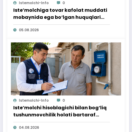
Istemolchi-Info
0
Iste’molchiga tovar kafolat muddati
mobaynida ega bo‘lgan huquqlari
ta’minlab berildi
05.08.2026
Istemolchi-Info
0
Iste’molchi hisoblagichi bilan bog‘liq
tushunmovchilik holati bartaraf
qilindi
04.08.2026