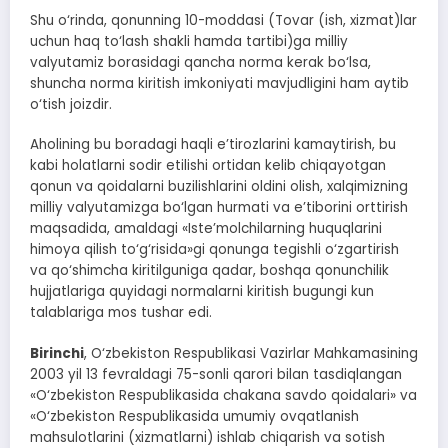
Shu o‘rinda, qonunning 10-moddasi (Tovar (ish, xizmat)lar
uchun haq to‘lash shakli hamda tartibi)ga milliy
valyutamiz borasidagi qancha norma kerak bo‘lsa,
shuncha norma kiritish imkoniyati mavjudligini ham aytib
o‘tish joizdir.
Aholining bu boradagi haqli e’tirozlarini kamaytirish, bu
kabi holatlarni sodir etilishi ortidan kelib chiqayotgan
qonun va qoidalarni buzilishlarini oldini olish, xalqimizning
milliy valyutamizga bo‘lgan hurmati va e’tiborini orttirish
maqsadida, amaldagi «Iste’molchilarning huquqlarini
himoya qilish to‘g‘risida»gi qonunga tegishli o‘zgartirish
va qo‘shimcha kiritilguniga qadar, boshqa qonunchilik
hujjatlariga quyidagi normalarni kiritish bugungi kun
talablariga mos tushar edi.
Birinchi
, O‘zbekiston Respublikasi Vazirlar Mahkamasining
2003 yil 13 fevraldagi 75-sonli qarori bilan tasdiqlangan
«O‘zbekiston Respublikasida chakana savdo qoidalari» va
«O‘zbekiston Respublikasida umumiy ovqatlanish
mahsulotlarini (xizmatlarni) ishlab chiqarish va sotish