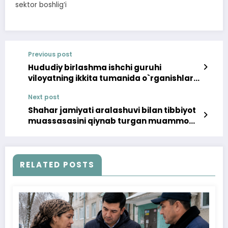
sektor boshlig‘i
Previous post
Hududiy birlashma ishchi guruhi
viloyatning ikkita tumanida o`rganishlar
o`tkazdi
Next post
Shahar jamiyati aralashuvi bilan tibbiyot
muassasasini qiynab turgan muammo
o‘rnida bartaraf etildi
RELATED POSTS