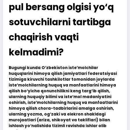
pul bersang olgisi yo‘q
sotuvchilarni tartibga
chaqirish vaqti
kelmadimi?
Bugungi kunda O‘zbekiston iste’molchilar
huquqlarini himoya qilish jamiyatlari federatsiyasi
tizimiga kiruvchi tashkilotlar tomonidan joylarda
iste’molchilarning huquq va manfaatlarini himoya
qilish bo‘yicha qonunchilikni keng targ‘ib qilish,
ularning huquqiy bilimi va iste’mol madaniyatini
oshirish, iste’molchilarning huquq va manfaatlarini
himoya qilish chora-tadbirlarini amalga oshirish,
ularning yozma, og‘zaki va elekron shakldagi
murojaatlari (ariza, shikoyat va takliflari) bilan
ishlash yo‘nalishida tizimli ravishda ishlar olib