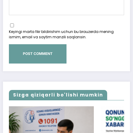
Keyingi marta fikr bildirishim uchun bu brauzerda mening
ismim, email va saytim manzili saqlansin.
Sizga qiziqarli bo'lishi mumkin