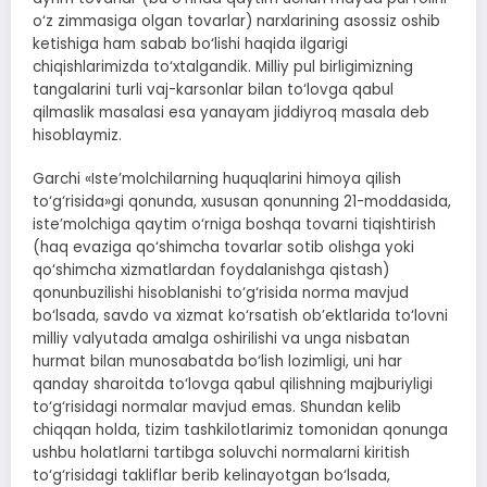
o‘z zimmasiga olgan tovarlar) narxlarining asossiz oshib
ketishiga ham sabab bo‘lishi haqida ilgarigi
chiqishlarimizda to‘xtalgandik. Milliy pul birligimizning
tangalarini turli vaj-karsonlar bilan to‘lovga qabul
qilmaslik masalasi esa yanayam jiddiyroq masala deb
hisoblaymiz.
Garchi «Iste’molchilarning huquqlarini himoya qilish
to‘g‘risida»gi qonunda, xususan qonunning 21-moddasida,
iste’molchiga qaytim o‘rniga boshqa tovarni tiqishtirish
(haq evaziga qo‘shimcha tovarlar sotib olishga yoki
qo‘shimcha xizmatlardan foydalanishga qistash)
qonunbuzilishi hisoblanishi to‘g‘risida norma mavjud
bo‘lsada, savdo va xizmat ko‘rsatish ob’ektlarida to‘lovni
milliy valyutada amalga oshirilishi va unga nisbatan
hurmat bilan munosabatda bo‘lish lozimligi, uni har
qanday sharoitda to‘lovga qabul qilishning majburiyligi
to‘g‘risidagi normalar mavjud emas. Shundan kelib
chiqqan holda, tizim tashkilotlarimiz tomonidan qonunga
ushbu holatlarni tartibga soluvchi normalarni kiritish
to‘g‘risidagi takliflar berib kelinayotgan bo‘lsada,