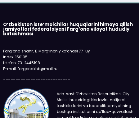
«Faqat naqd pul» degan gapga o‘rin
qolmayapti: xaridor QR-kod orqali ham to‘lay
oladi
O‘zbekiston iste’molchilar huquqlarini himoya qilish
jamiyatlari federatsiyasi Farg‘ona viloyat hududiy
birlashmasi
Farg‘ona shahri, B.Marg‘inoniy ko‘chasi 77-uy
index: 150105
telefon: 73-2445198
E-mail: fargonakhb@mail.ru
___________________________