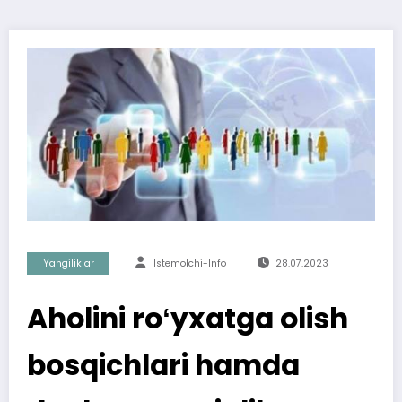
Yangiliklar
Istemolchi-Info
28.07.2023
Aholini roʻyxatga olish
bosqichlari hamda