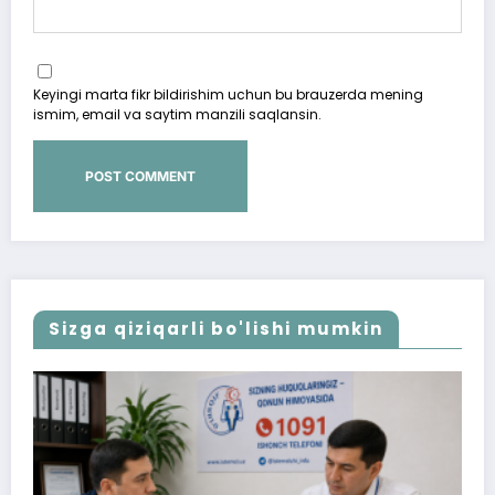
Keyingi marta fikr bildirishim uchun bu brauzerda mening
ismim, email va saytim manzili saqlansin.
Sizga qiziqarli bo'lishi mumkin