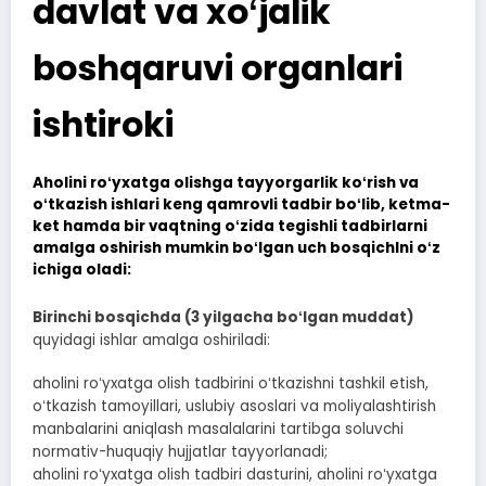
davlat va xoʻjalik
boshqaruvi organlari
ishtiroki
Aholini roʻyxatga olishga tayyorgarlik koʻrish va
oʻtkazish ishlari keng qamrovli tadbir boʻlib, ketma-
ket hamda bir vaqtning oʻzida tegishli tadbirlarni
amalga oshirish mumkin boʻlgan uch bosqichlni oʻz
ichiga oladi:
Birinchi bosqichda (3 yilgacha boʻlgan muddat)
quyidagi ishlar amalga oshiriladi:
aholini roʻyxatga olish tadbirini oʻtkazishni tashkil etish,
oʻtkazish tamoyillari, uslubiy asoslari va moliyalashtirish
manbalarini aniqlash masalalarini tartibga soluvchi
normativ-huquqiy hujjatlar tayyorlanadi;
aholini roʻyxatga olish tadbiri dasturini, aholini roʻyxatga