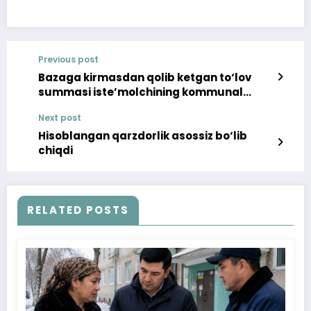
Previous post
Bazaga kirmasdan qolib ketgan to‘lov
summasi iste’molchining kommunal
idoradagi hisob raqamiga o‘tkazdirib
Next post
berildi
Hisoblangan qarzdorlik asossiz bo‘lib
chiqdi
RELATED POSTS