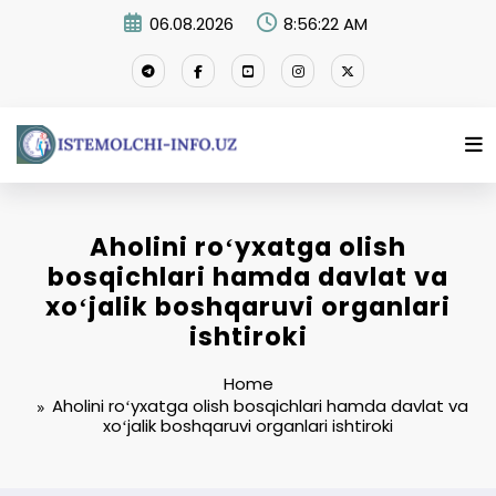
Skip
06.08.2026
8:56:23 AM
to
content
Aholini roʻyxatga olish
bosqichlari hamda davlat va
xoʻjalik boshqaruvi organlari
ishtiroki
Home
Aholini roʻyxatga olish bosqichlari hamda davlat va
xoʻjalik boshqaruvi organlari ishtiroki