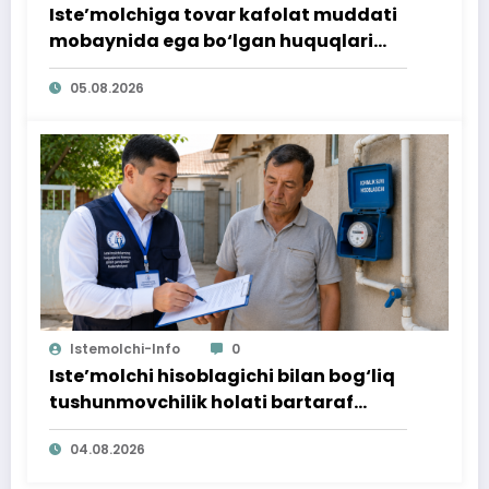
Iste’molchiga tovar kafolat muddati
mobaynida ega bo‘lgan huquqlari
ta’minlab berildi
05.08.2026
Istemolchi-Info
0
Iste’molchi hisoblagichi bilan bog‘liq
tushunmovchilik holati bartaraf
qilindi
04.08.2026