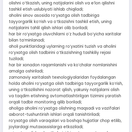
olishni oʻtkazish, uning natijalarini olish va eʻlon qilishni
tashkil etish uslubiyati ishlab chiqiladi;
aholini sinov asosida roʻyxatga olish tadbiriga
tayyorgarlik koʻrish va oʻtkazishni tashkil etish, uning
natijalarini tahlil qilish ishlari olib boriladi;
har bir roʻyxatga oluvchilarni oʻz hududi boʻyicha xaritalar
bilan taʻminlanadi;
aholi punktlaridagi uylarning roʻyxatini tuzish va aholini
roʻyxatga olish tadbirini oʻtkazishning tashkiliy rejasi
tuziladi;
har bir xonadon raqamlanishi va koʻchalar nomlanishini
amalga oshiriladi;
zamonaviy xaritalash texnologiyalaridan foydalangan
holda aholini roʻyxatga olish tadbiriga tayyorgarlik koʻrish,
uning oʻtkazilishini nazorat qilish, yakuniy natijalarni olish
va taqdim etishning avtomatlashtirilgan tizimini yaratish
orqali tadbir monitoring qilib boriladi;
aholiga aholini roʻyxatga olishning maqsadi va vazifalari
axborot-tushuntirish ishlari orqali tanishtiriladi;
roʻyxatga olish varaqalari va boshqa hujjatlar chop etilib,
joylardagi mutaxassislarga etkaziladi;