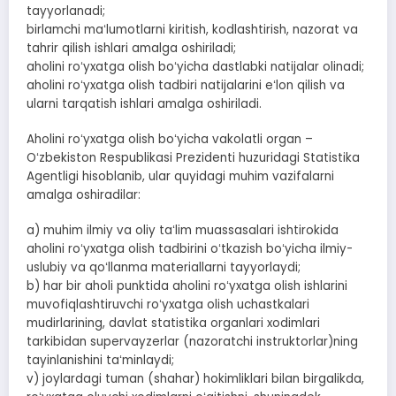
tayyorlanadi;
birlamchi maʻlumotlarni kiritish, kodlashtirish, nazorat va
tahrir qilish ishlari amalga oshiriladi;
aholini roʻyxatga olish boʻyicha dastlabki natijalar olinadi;
aholini roʻyxatga olish tadbiri natijalarini eʻlon qilish va
ularni tarqatish ishlari amalga oshiriladi.
Aholini roʻyxatga olish boʻyicha vakolatli organ –
Oʻzbekiston Respublikasi Prezidenti huzuridagi Statistika
Agentligi hisoblanib, ular quyidagi muhim vazifalarni
amalga oshiradilar:
a) muhim ilmiy va oliy taʻlim muassasalari ishtirokida
aholini roʻyxatga olish tadbirini oʻtkazish boʻyicha ilmiy-
uslubiy va qoʻllanma materiallarni tayyorlaydi;
b) har bir aholi punktida aholini roʻyxatga olish ishlarini
muvofiqlashtiruvchi roʻyxatga olish uchastkalari
mudirlarining, davlat statistika organlari xodimlari
tarkibidan supervayzerlar (nazoratchi instruktorlar)ning
tayinlanishini taʻminlaydi;
v) joylardagi tuman (shahar) hokimliklari bilan birgalikda,