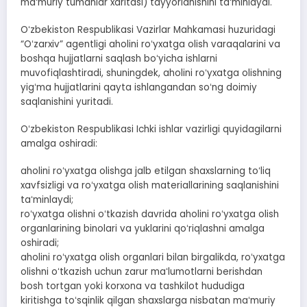
maʻmuriy tumanlar xaritasi) tayyorlanishini taʻminlaydi.
Oʻzbekiston Respublikasi Vazirlar Mahkamasi huzuridagi
“Oʻzarxiv” agentligi aholini roʻyxatga olish varaqalarini va
boshqa hujjatlarni saqlash boʻyicha ishlarni
muvofiqlashtiradi, shuningdek, aholini roʻyxatga olishning
yigʻma hujjatlarini qayta ishlangandan soʻng doimiy
saqlanishini yuritadi.
Oʻzbekiston Respublikasi Ichki ishlar vazirligi quyidagilarni
amalga oshiradi:
aholini roʻyxatga olishga jalb etilgan shaxslarning toʻliq
xavfsizligi va roʻyxatga olish materiallarining saqlanishini
taʻminlaydi;
roʻyxatga olishni oʻtkazish davrida aholini roʻyxatga olish
organlarining binolari va yuklarini qoʻriqlashni amalga
oshiradi;
aholini roʻyxatga olish organlari bilan birgalikda, roʻyxatga
olishni oʻtkazish uchun zarur maʻlumotlarni berishdan
bosh tortgan yoki korxona va tashkilot hududiga
kiritishga toʻsqinlik qilgan shaxslarga nisbatan maʻmuriy