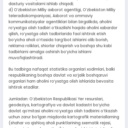
dasturiy vositalarni ishlab chiqadi;
d) Oʻzbekiston Milliy axborot agentligi, Oʻzbekiston Milliy
teleradiokompaniyasi, Axborot va ommaviy
kommunikatsiyalar agentliklari bilan birgalikda, aholini
roʻyxatga olish tadbiri oʻtkazilishi haqida aholini xabardor
qilish, roʻyxatga olish tadbirlarida faol ishtirok etish
boʻyicha aholi oʻrtasida targʻibot ishlarini olib borish,
reklama roliklari, shiorlar chiqarish va boshqa shu kabi
tadbirlarni amalga oshirish boʻyicha ishlarni
muvofiqlashtiradi.
Bu tadbirga nafaqat statistika organlari xodimlari, balki
respublikaning boshqa davlat va xoʻjalik boshqaruvi
organlari ham aholini roʻyxatga olish ishlarida bevosita
ishtirok etadilar.
Jumladan: Oʻzbekiston Respublikasi Yer resurslari,
geodeziya, kartografiya va davlat kadastri boʻyicha
davlat qoʻmitasi aholini roʻyxatga olish tadbirini oʻtkazish
uchun zarur boʻlgan miqdorda kartografik materiallarning
(shahar va qishloq aholi punktlarining sxematik rejasi,