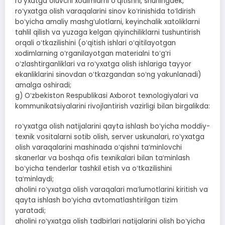
roʻyxatga oluvchi xodimlarni oʻqitishni, shuningdek,
roʻyxatga olish varaqalarini sinov koʻrinishida toʻldirish
boʻyicha amaliy mashgʻulotlarni, keyinchalik xatoliklarni
tahlil qilish va yuzaga kelgan qiyinchiliklarni tushuntirish
orqali oʻtkazilishini (oʻqitish ishlari oʻqitilayotgan
xodimlarning oʻrganilayotgan materialni toʻgʻri
oʻzlashtirganliklari va roʻyxatga olish ishlariga tayyor
ekanliklarini sinovdan oʻtkazgandan soʻng yakunlanadi)
amalga oshiradi;
g) Oʻzbekiston Respublikasi Axborot texnologiyalari va
kommunikatsiyalarini rivojlantirish vazirligi bilan birgalikda:
roʻyxatga olish natijalarini qayta ishlash boʻyicha moddiy-
texnik vositalarni sotib olish, server uskunalari, roʻyxatga
olish varaqalarini mashinada oʻqishni taʻminlovchi
skanerlar va boshqa ofis texnikalari bilan taʻminlash
boʻyicha tenderlar tashkil etish va oʻtkazilishini
taʻminlaydi;
aholini roʻyxatga olish varaqalari maʻlumotlarini kiritish va
qayta ishlash boʻyicha avtomatlashtirilgan tizim
yaratadi;
aholini roʻyxatga olish tadbirlari natijalarini olish boʻyicha