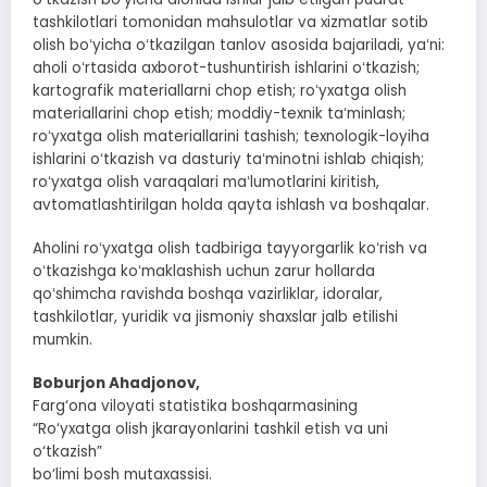
tashkilotlari tomonidan mahsulotlar va xizmatlar sotib
olish boʻyicha oʻtkazilgan tanlov asosida bajariladi, yaʻni:
aholi oʻrtasida axborot-tushuntirish ishlarini oʻtkazish;
kartografik materiallarni chop etish; roʻyxatga olish
materiallarini chop etish; moddiy-texnik taʻminlash;
roʻyxatga olish materiallarini tashish; texnologik-loyiha
ishlarini oʻtkazish va dasturiy taʻminotni ishlab chiqish;
roʻyxatga olish varaqalari maʻlumotlarini kiritish,
avtomatlashtirilgan holda qayta ishlash va boshqalar.
Aholini roʻyxatga olish tadbiriga tayyorgarlik koʻrish va
oʻtkazishga koʻmaklashish uchun zarur hollarda
qoʻshimcha ravishda boshqa vazirliklar, idoralar,
tashkilotlar, yuridik va jismoniy shaxslar jalb etilishi
mumkin.
Boburjon Ahadjonov,
Farg‘ona viloyati statistika boshqarmasining
“Ro‘yxatga olish jkarayonlarini tashkil etish va uni
o‘tkazish”
bo‘limi bosh mutaxassisi.