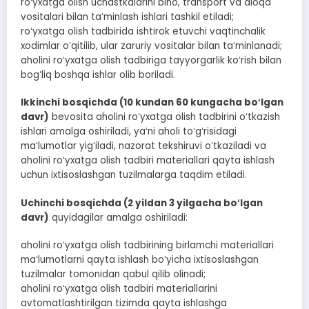
roʻyxatga olish uchastkalarini bino, transport va aloqa
vositalari bilan taʻminlash ishlari tashkil etiladi;
roʻyxatga olish tadbirida ishtirok etuvchi vaqtinchalik
xodimlar oʻqitilib, ular zaruriy vositalar bilan taʻminlanadi;
aholini roʻyxatga olish tadbiriga tayyorgarlik koʻrish bilan
bogʻliq boshqa ishlar olib boriladi.
Ikkinchi bosqichda (10 kundan 60 kungacha boʻlgan
davr)
bevosita aholini roʻyxatga olish tadbirini oʻtkazish
ishlari amalga oshiriladi, yaʻni aholi toʻgʻrisidagi
maʻlumotlar yigʻiladi, nazorat tekshiruvi oʻtkaziladi va
aholini roʻyxatga olish tadbiri materiallari qayta ishlash
uchun ixtisoslashgan tuzilmalarga taqdim etiladi.
Uchinchi bosqichda (2 yildan 3 yilgacha boʻlgan
davr)
quyidagilar amalga oshiriladi:
aholini roʻyxatga olish tadbirining birlamchi materiallari
maʻlumotlarni qayta ishlash boʻyicha ixtisoslashgan
tuzilmalar tomonidan qabul qilib olinadi;
aholini roʻyxatga olish tadbiri materiallarini
avtomatlashtirilgan tizimda qayta ishlashga