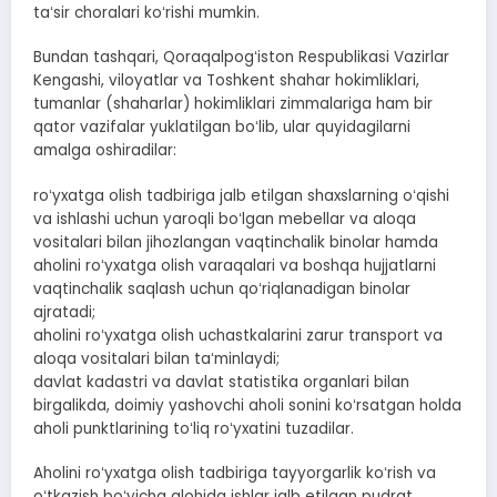
taʻsir choralari koʻrishi mumkin.
Bundan tashqari, Qoraqalpogʻiston Respublikasi Vazirlar
Kengashi, viloyatlar va Toshkent shahar hokimliklari,
tumanlar (shaharlar) hokimliklari zimmalariga ham bir
qator vazifalar yuklatilgan boʻlib, ular quyidagilarni
amalga oshiradilar:
roʻyxatga olish tadbiriga jalb etilgan shaxslarning oʻqishi
va ishlashi uchun yaroqli boʻlgan mebellar va aloqa
vositalari bilan jihozlangan vaqtinchalik binolar hamda
aholini roʻyxatga olish varaqalari va boshqa hujjatlarni
vaqtinchalik saqlash uchun qoʻriqlanadigan binolar
ajratadi;
aholini roʻyxatga olish uchastkalarini zarur transport va
aloqa vositalari bilan taʻminlaydi;
davlat kadastri va davlat statistika organlari bilan
birgalikda, doimiy yashovchi aholi sonini koʻrsatgan holda
aholi punktlarining toʻliq roʻyxatini tuzadilar.
Aholini roʻyxatga olish tadbiriga tayyorgarlik koʻrish va
oʻtkazish boʻyicha alohida ishlar jalb etilgan pudrat