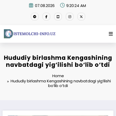
Skip
07.08.2026
9:20:25 AM
to
content
Hududiy birlashma Kengashining
navbatdagi yig‘ilishi bo‘lib o‘tdi
Home
Hududiy birlashma Kengashining navbatdagi yig‘ilishi
bo‘lib o‘tdi