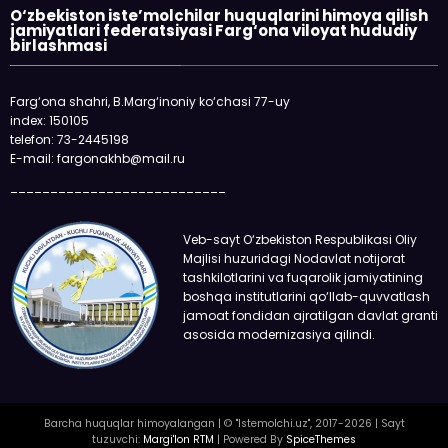
O‘zbekiston iste’molchilar huquqlarini himoya qilish
jamiyatlari federatsiyasi Farg‘ona viloyat hududiy
birlashmasi
Farg‘ona shahri, B.Marg‘inoniy ko‘chasi 77-uy
index: 150105
telefon: 73-2445198
E-mail: fargonakhb@mail.ru
___________________________
Veb-sayt O‘zbekiston Respublikasi Oliy
Majlisi huzuridagi Nodavlat notijorat
tashkilotlarini va fuqarolik jamiyatining
boshqa institutlarini qo‘llab-quvvatlash
jamoat fondidan ajratilgan davlat granti
asosida modernizasiya qilindi.
Barcha huquqlar himoyalangan | © "Istemolchi.uz", 2017-2026 | Sayt
tuzuvchi:
Margi'lon RTM
| Powered By
SpiceThemes