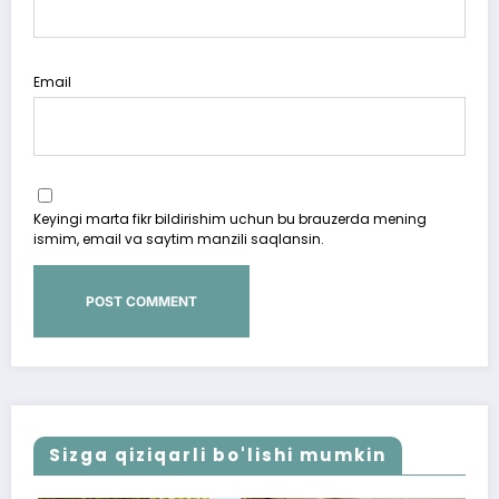
Email
Keyingi marta fikr bildirishim uchun bu brauzerda mening
ismim, email va saytim manzili saqlansin.
Sizga qiziqarli bo'lishi mumkin