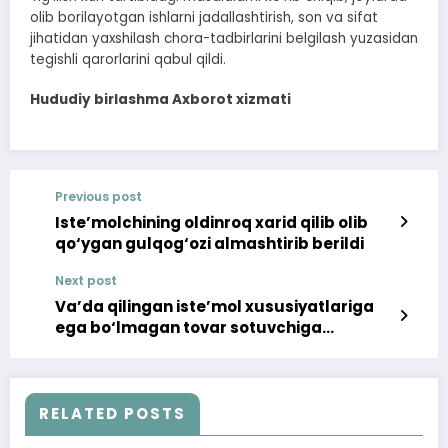
olib borilayotgan ishlarni jadallashtirish, son va sifat
jihatidan yaxshilash chora-tadbirlarini belgilash yuzasidan
tegishli qarorlarini qabul qildi.
Hududiy birlashma Axborot xizmati
Previous post
Iste’molchining oldinroq xarid qilib olib
qo‘ygan gulqog‘ozi almashtirib berildi
Next post
Va’da qilingan iste’mol xususiyatlariga
ega bo‘lmagan tovar sotuvchiga
qaytarildi
RELATED POSTS