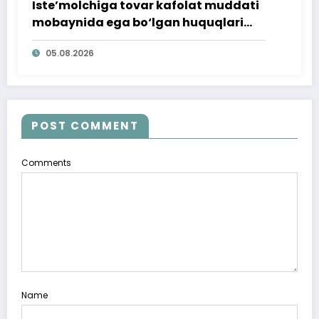
Iste’molchiga tovar kafolat muddati
mobaynida ega bo‘lgan huquqlari
ta’minlab berildi
05.08.2026
POST COMMENT
Comments
Name