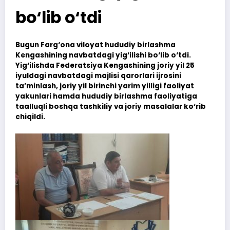
bo‘lib o‘tdi
Bugun Farg‘ona viloyat hududiy birlashma
Kengashining navbatdagi yig‘ilishi bo‘lib o‘tdi.
Yig‘ilishda Federatsiya Kengashining joriy yil 25
iyuldagi navbatdagi majlisi qarorlari ijrosini
ta’minlash, joriy yil birinchi yarim yilligi faoliyat
yakunlari hamda hududiy birlashma faoliyatiga
taalluqli boshqa tashkiliy va joriy masalalar ko‘rib
chiqildi.