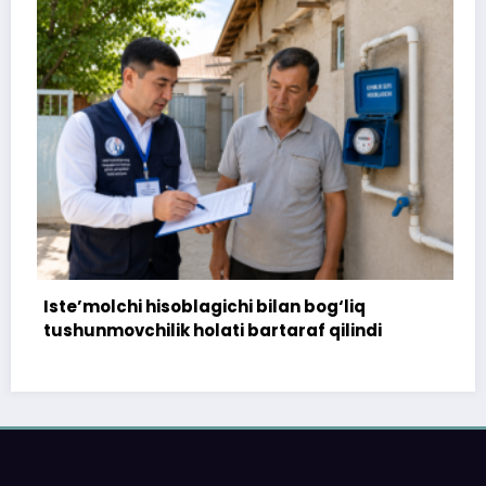
lagichi bilan bog‘liq
172 million so‘m to‘l
olati bartaraf qilindi
topshirilmadi…