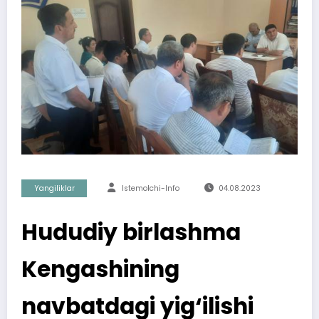
Yangiliklar
Istemolchi-Info
04.08.2023
Hududiy birlashma
Kengashining
navbatdagi yig‘ilishi