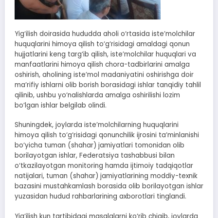
Yig‘ilish doirasida hududda aholi o‘rtasida iste’molchilar
huquqlarini himoya qilish to‘g‘risidagi amaldagi qonun
hujjatlarini keng targ‘ib qilish, iste’molchilar huquqlari va
manfaatlarini himoya qilish chora-tadbirlarini amalga
oshirish, aholining iste’mol madaniyatini oshirishga doir
ma’rifiy ishlarni olib borish borasidagi ishlar tanqidiy tahlil
qilinib, ushbu yo‘nalishlarda amalga oshirilishi lozim
bo‘lgan ishlar belgilab olindi.
Shuningdek, joylarda iste’molchilarning huquqlarini
himoya qilish to‘g‘risidagi qonunchilik ijrosini ta’minlanishi
bo‘yicha tuman (shahar) jamiyatlari tomonidan olib
borilayotgan ishlar, Federatsiya tashabbusi bilan
o‘tkazilayotgan monitoring hamda ijtimoiy tadqiqotlar
natijalari, tuman (shahar) jamiyatlarining moddiy-texnik
bazasini mustahkamlash borasida olib borilayotgan ishlar
yuzasidan hudud rahbarlarining axborotlari tinglandi.
Yig‘ilish kun tartibidagi masalalarni ko‘rib chiqib, joylarda