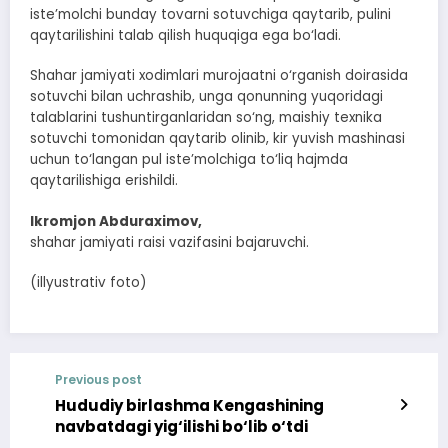
iste’molchi bunday tovarni sotuvchiga qaytarib, pulini
qaytarilishini talab qilish huquqiga ega bo‘ladi.
Shahar jamiyati xodimlari murojaatni o‘rganish doirasida
sotuvchi bilan uchrashib, unga qonunning yuqoridagi
talablarini tushuntirganlaridan so‘ng, maishiy texnika
sotuvchi tomonidan qaytarib olinib, kir yuvish mashinasi
uchun to‘langan pul iste’molchiga to‘liq hajmda
qaytarilishiga erishildi.
Ikromjon Abduraximov,
shahar jamiyati raisi vazifasini bajaruvchi.
(illyustrativ foto)
Previous post
Hududiy birlashma Kengashining
navbatdagi yig‘ilishi bo‘lib o‘tdi