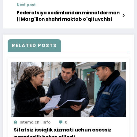
Next post
Federatsiya xodimlaridan minnatdorman
|| Marg`ilon shahri maktab o`qituvchisi
RELATED POSTS
Istemolchi-Info
0
Sifatsiz issiqlik xizmati uchun asossiz