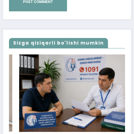
Sizga qiziqarli bo'lishi mumkin