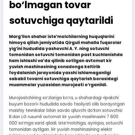
bo‘lmagan tovar
sotuvchiga qaytarildi
Marg‘ilon shahar iste’molchilarning huquqlarini
himoya qilish jamiyatida Qirguli mahalla fuqarolar
yig‘ini hududida yashovchi A. Y. ning sotuvchi
tomonidan sotuvchi tomonidan past kuchlanishda
ham ishlashi va’da qilinib sotilgan avtomat kir
yuvish mashinasining xonadonga keltirib
foydalanish jarayonida yaxshi ishlamaganligi
sababli tovarni sotuvchiga qaytarish borasidagi
muammolar yuzasidan murojaati o‘rganildi.
Murojaatchining so‘zlariga ko‘ra, u shahardagi «Ipakchi
buyum bozori» hududida savdo faoliyati olib borayotgan
maishiy texnikalar bilan savdo qiluvchi do‘kon sotuvchisi
B.dan LG rusumli avtomat kir yuvish mashinasini 7 600
000 so‘mga xarid qiladi. Iste’molchiga, ayniqsa, sotuvchi
tomonidan aytilgan. kir yuvish mashinasining elektr