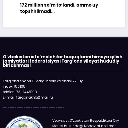
172 million so‘m to‘landi, ammo uy
topshirilmadi…
O‘zbekiston iste’molchilar huquqlarini himoya qilish
jamiyatlari federatsiyasi Farg‘ona viloyat hududiy
birlashmasi
Farg‘ona shahri, B.Marg‘inoniy ko‘chasi 77-uy
index: 150105
telefon: 73-2445198
E-mail: fargonakhb@mail.ru
___________________________
Veb-sayt O‘zbekiston Respublikasi Oliy
Majlisi huzuridagi Nodavlat notijorat