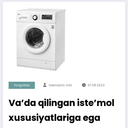
Yangiliklar
Istemolchi-Info
07.08.2023
Va’da qilingan iste’mol
xususiyatlariga ega