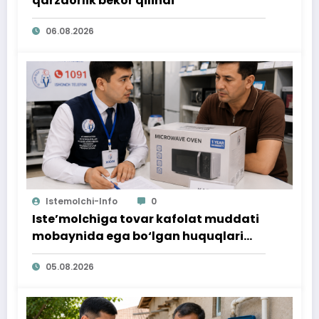
qarzdorlik bekor qilindi
06.08.2026
Istemolchi-Info
0
Iste’molchiga tovar kafolat muddati
mobaynida ega bo‘lgan huquqlari
ta’minlab berildi
05.08.2026