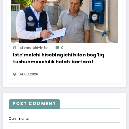
Istemolchi-Info
0
Iste’molchi hisoblagichi bilan bog‘liq
tushunmovchilik holati bartaraf
qilindi
04.08.2026
POST COMMENT
Comments