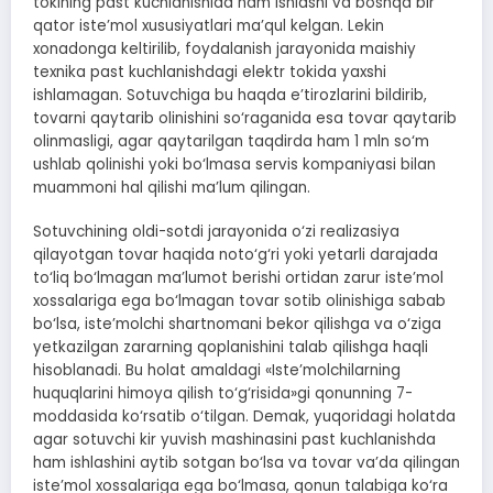
tokining past kuchlanishida ham ishlashi va boshqa bir
qator iste’mol xususiyatlari ma’qul kelgan. Lekin
xonadonga keltirilib, foydalanish jarayonida maishiy
texnika past kuchlanishdagi elektr tokida yaxshi
ishlamagan. Sotuvchiga bu haqda e’tirozlarini bildirib,
tovarni qaytarib olinishini so‘raganida esa tovar qaytarib
olinmasligi, agar qaytarilgan taqdirda ham 1 mln so‘m
ushlab qolinishi yoki bo‘lmasa servis kompaniyasi bilan
muammoni hal qilishi ma’lum qilingan.
Sotuvchining oldi-sotdi jarayonida o‘zi realizasiya
qilayotgan tovar haqida noto‘g‘ri yoki yetarli darajada
to‘liq bo‘lmagan ma’lumot berishi ortidan zarur iste’mol
xossalariga ega bo‘lmagan tovar sotib olinishiga sabab
bo‘lsa, iste’molchi shartnomani bekor qilishga va o‘ziga
yetkazilgan zararning qoplanishini talab qilishga haqli
hisoblanadi. Bu holat amaldagi «Iste’molchilarning
huquqlarini himoya qilish to‘g‘risida»gi qonunning 7-
moddasida ko‘rsatib o‘tilgan. Demak, yuqoridagi holatda
agar sotuvchi kir yuvish mashinasini past kuchlanishda
ham ishlashini aytib sotgan bo‘lsa va tovar va’da qilingan
iste’mol xossalariga ega bo‘lmasa, qonun talabiga ko‘ra