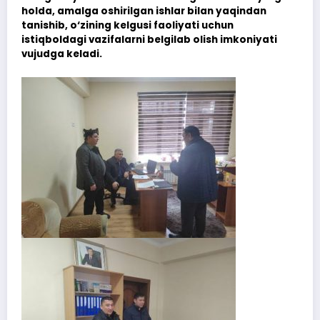
holda, amalga oshirilgan ishlar bilan yaqindan
tanishib, o‘zining kelgusi faoliyati uchun
istiqboldagi vazifalarni belgilab olish imkoniyati
vujudga keladi.