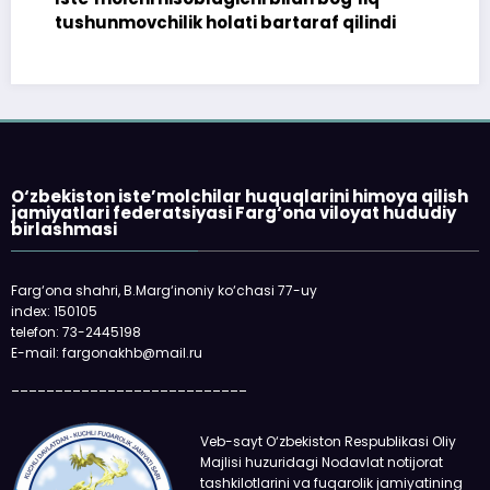
tushunmovchilik holati bartaraf qilindi
tops
O‘zbekiston iste’molchilar huquqlarini himoya qilish
jamiyatlari federatsiyasi Farg‘ona viloyat hududiy
birlashmasi
Farg‘ona shahri, B.Marg‘inoniy ko‘chasi 77-uy
index: 150105
telefon: 73-2445198
E-mail: fargonakhb@mail.ru
___________________________
Veb-sayt O‘zbekiston Respublikasi Oliy
Majlisi huzuridagi Nodavlat notijorat
tashkilotlarini va fuqarolik jamiyatining