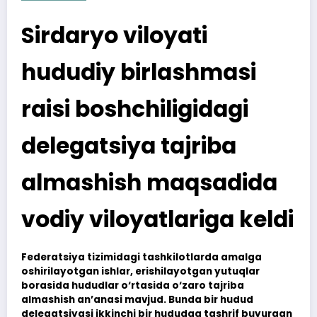
Sirdaryo viloyati
hududiy birlashmasi
raisi boshchiligidagi
delegatsiya tajriba
almashish maqsadida
vodiy viloyatlariga keldi
Federatsiya tizimidagi tashkilotlarda amalga
oshirilayotgan ishlar, erishilayotgan yutuqlar
borasida hududlar o‘rtasida o‘zaro tajriba
almashish an’anasi mavjud. Bunda bir hudud
delegatsiyasi ikkinchi bir hududga tashrif buyurgan