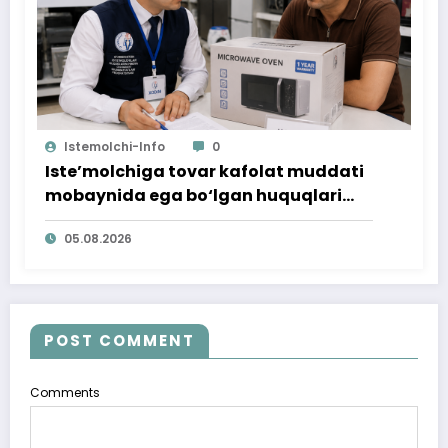
Istemolchi-Info
0
Iste’molchiga tovar kafolat muddati
mobaynida ega bo‘lgan huquqlari
ta’minlab berildi
05.08.2026
POST COMMENT
Comments