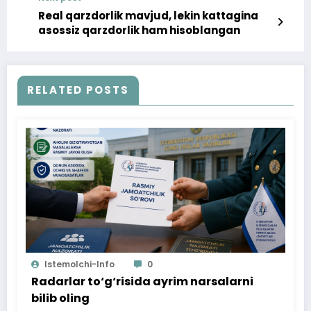
(video)
Real qarzdorlik mavjud, lekin kattagina
asossiz qarzdorlik ham hisoblangan
RELATED POSTS
Istemolchi-Info
0
Radarlar to‘g‘risida ayrim narsalarni
bilib oling