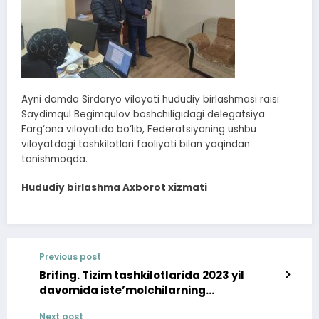
Ayni damda Sirdaryo viloyati hududiy birlashmasi raisi
Saydimqul Begimqulov boshchiligidagi delegatsiya
Farg‘ona viloyatida bo‘lib, Federatsiyaning ushbu
viloyatdagi tashkilotlari faoliyati bilan yaqindan
tanishmoqda.
Hududiy birlashma Axborot xizmati
Previous post
Brifing. Tizim tashkilotlarida 2023 yil
davomida iste’molchilarning
murojaatlari bilan ishlash natijalari
Next post