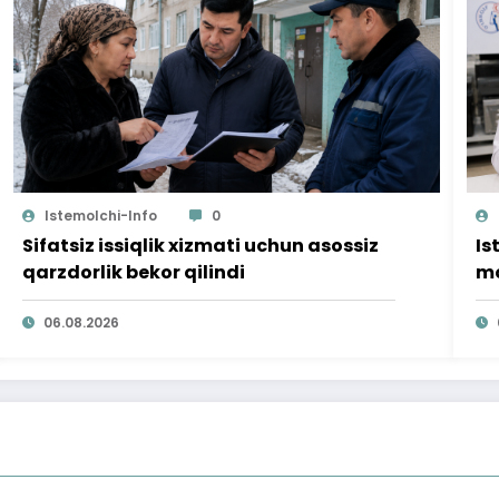
Istemolchi-Info
0
Sifatsiz issiqlik xizmati uchun asossiz
Is
qarzdorlik bekor qilindi
mo
ta
06.08.2026