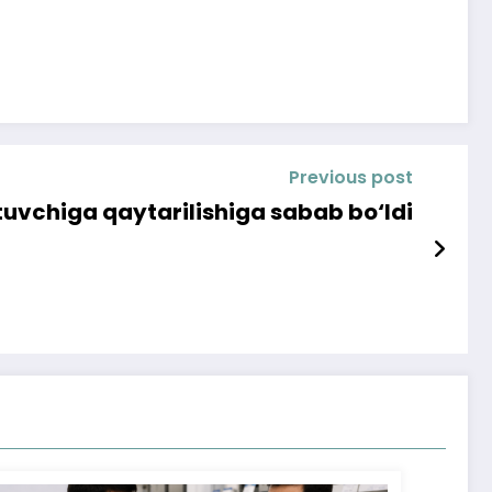
Previous post
tuvchiga qaytarilishiga sabab bo‘ldi