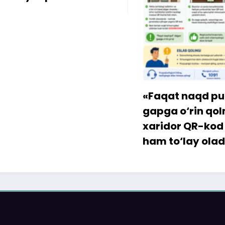
«Faqat naqd pul» d
gapga o‘rin qolmay
xaridor QR-kod orqa
ham to‘lay oladi