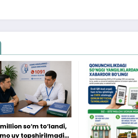
ion so‘m to‘landi,
y topshirilmadi…