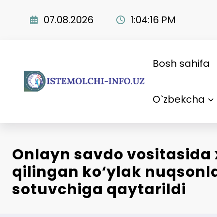
Skip
to
07.08.2026
1:04:17 PM
content
Bosh sahifa
O`zbekcha
Onlayn savdo vositasida 
qilingan ko‘ylak nuqsonl
sotuvchiga qaytarildi