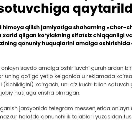
sotuvchiga qaytarild
ni himoya qilish jamiyatiga shaharning «Chor-ch
 xarid qilgan ko‘ylakning sifatsiz chiqqanligi v
o‘zining qonuniy huquqlarini amalga oshirishida 
i onlayn savdo amalga oshiriluvchi guruhlardan bir
ar uning qo‘liga yetib kelganida u reklamada ko‘rsa
(kichikligini) ko‘rgach, uni o‘z kuchi bilan sotuvchi
ijobiy natijaga erisha olmagan.
‘rganish jarayonida telegram messenjerida onlayn 
zkur holatda qonunchilik talablari yuzasidan tush