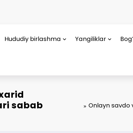
Hududiy birlashma
Yangiliklar
Bog’
xarid
ari sabab
Onlayn savdo v