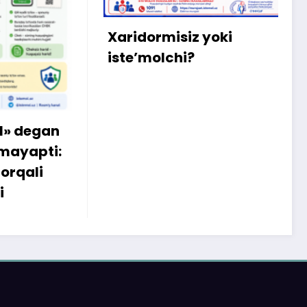
b
q
Xaridormisiz yoki
k
iste’molchi?
egan
apti:
li