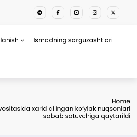
lanish
Ismadning sarguzashtlari
Home
ositasida xarid qilingan ko‘ylak nuqsonlari
sabab sotuvchiga qaytarildi