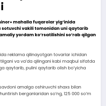
i
inor» mahalla fuqarolar yig‘inida
a sotuvchi vakili tomonidan uni qaytarib
amaliy yordam ko‘rsatilishini so‘rab qilgan
ida reklama qilinayotgan tovarlar ichidan
tilgani va va’da qilingani kabi maqbul sifatda
ga qaytarib, pulini qaytarib olish bo‘yicha
savdoni amalga oshiruvchi shaxs bilan
untirish berganlaridan so‘ng, 125 000 so‘m