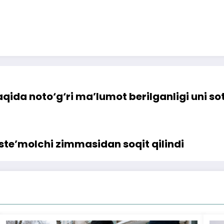
qida noto‘g‘ri ma’lumot berilganligi uni so
iste’molchi zimmasidan soqit qilindi