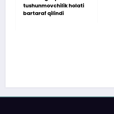
tushunmovchilik holati
bartaraf qilindi