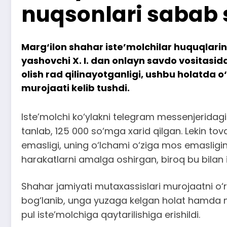
nuqsonlari sabab 
Marg‘ilon shahar iste’molchilar huquqlari
yashovchi X. I. dan onlayn savdo vositasida
olish rad qilinayotganligi, ushbu holatda 
murojaati kelib tushdi.
Iste’molchi ko‘ylakni telegram messenjeridag
tanlab, 125 000 so‘mga xarid qilgan. Lekin tov
emasligi, uning o‘lchami o‘ziga mos emasligini 
harakatlarni amalga oshirgan, biroq bu bilan 
Shahar jamiyati mutaxassislari murojaatni o
bog‘lanib, unga yuzaga kelgan holat hamda ma
pul iste’molchiga qaytarilishiga erishildi.