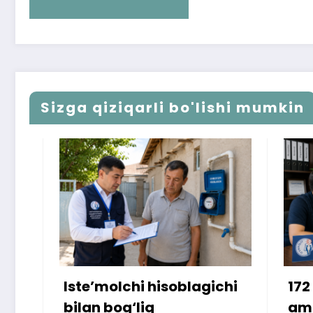
Sizga qiziqarli bo'lishi mumkin
Iste’molchi hisoblagichi
172 mill
bilan bog‘liq
ammo u