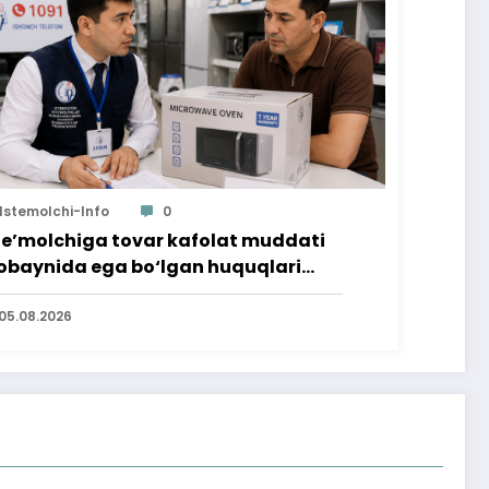
Istemolchi-Info
0
te’molchiga tovar kafolat muddati
baynida ega bo‘lgan huquqlari
’minlab berildi
05.08.2026