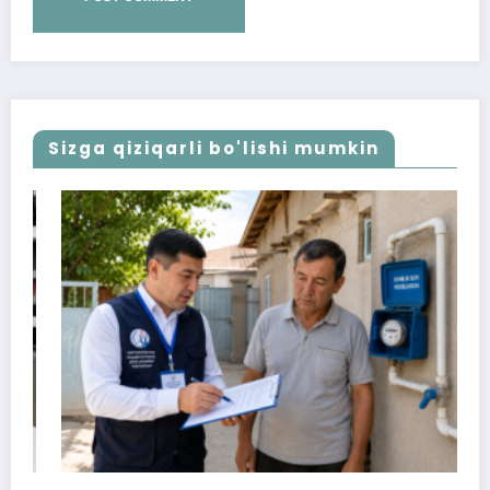
Sizga qiziqarli bo'lishi mumkin