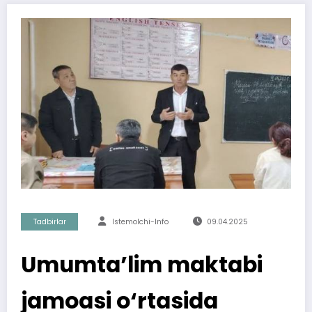
Tadbirlar
Istemolchi-Info
09.04.2025
Umumta’lim maktabi
jamoasi o‘rtasida