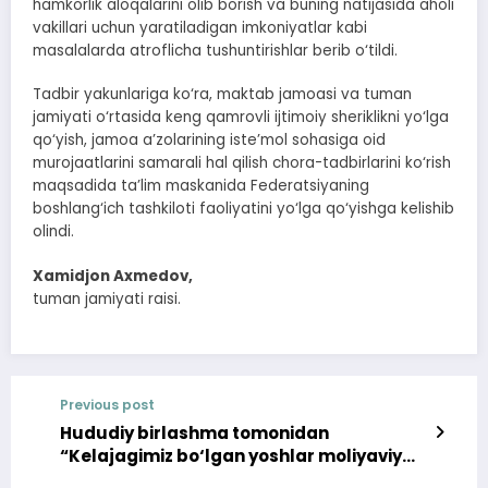
hamkorlik aloqalarini olib borish va buning natijasida aholi
vakillari uchun yaratiladigan imkoniyatlar kabi
masalalarda atroflicha tushuntirishlar berib o‘tildi.
Tadbir yakunlariga ko‘ra, maktab jamoasi va tuman
jamiyati o‘rtasida keng qamrovli ijtimoiy sheriklikni yo‘lga
qo‘yish, jamoa a’zolarining iste’mol sohasiga oid
murojaatlarini samarali hal qilish chora-tadbirlarini ko‘rish
maqsadida ta’lim maskanida Federatsiyaning
boshlang‘ich tashkiloti faoliyatini yo‘lga qo‘yishga kelishib
olindi.
Xamidjon Axmedov,
tuman jamiyati raisi.
Previous post
Hududiy birlashma tomonidan
“Kelajagimiz bo‘lgan yoshlar moliyaviy
savodxon bo‘lmog‘i zarur” nomli grant