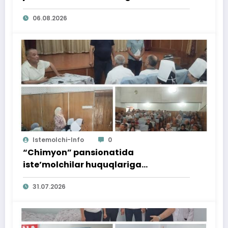
06.08.2026
Istemolchi-Info
0
“Chimyon” pansionatida
iste’molchilar huquqlariga
bag‘ishlangan targ‘ibot tadbiri
31.07.2026
o‘tkazildi