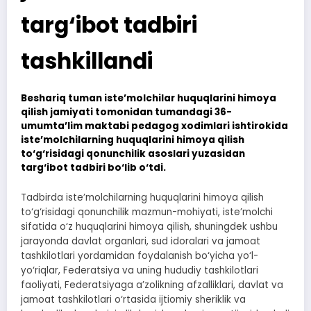
targ‘ibot tadbiri
tashkillandi
Beshariq tuman iste’molchilar huquqlarini himoya
qilish jamiyati tomonidan tumandagi 36-
umumta’lim maktabi pedagog xodimlari ishtirokida
iste’molchilarning huquqlarini himoya qilish
to‘g‘risidagi qonunchilik asoslari yuzasidan
targ‘ibot tadbiri bo‘lib o‘tdi.
Tadbirda iste’molchilarning huquqlarini himoya qilish
to‘g‘risidagi qonunchilik mazmun-mohiyati, iste’molchi
sifatida o‘z huquqlarini himoya qilish, shuningdek ushbu
jarayonda davlat organlari, sud idoralari va jamoat
tashkilotlari yordamidan foydalanish bo‘yicha yo‘l-
yo‘riqlar, Federatsiya va uning hududiy tashkilotlari
faoliyati, Federatsiyaga a’zolikning afzalliklari, davlat va
jamoat tashkilotlari o‘rtasida ijtiomiy sheriklik va