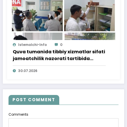
Istemolchi-Info
0
Quva tumanida tibbiy xizmatlar sifati
jamoatchilik nazorati tartibida
o‘rganildi
30.07.2026
POST COMMENT
Comments