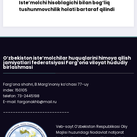
Iste’molchi hisoblagichi bilan bog‘liq
tushunmovchilik holati bartaraf qilindi
O‘zbekiston iste’molchilar huquqlarini himoya qilish
jamiyatlari federatsiyasi Farg‘ona viloyat hududiy
birlashmasi
Farg‘ona shahri, B.Marg‘inoniy ko‘chasi 77-uy
index: 150105
telefon: 73-2445198
E-mail: fargonakhb@mail.ru
___________________________
Veb-sayt O‘zbekiston Respublikasi Oliy
Majlisi huzuridagi Nodavlat notijorat