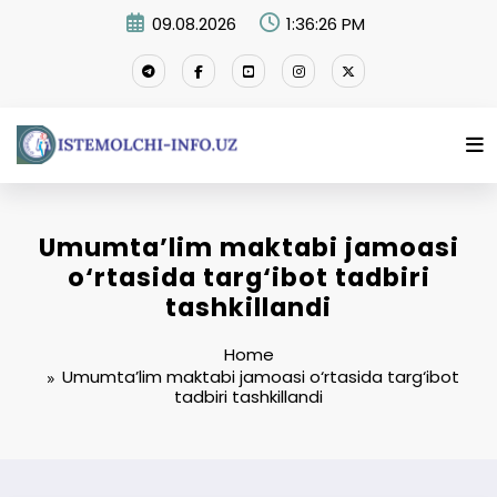
Skip
09.08.2026
1:36:26 PM
to
content
Umumta’lim maktabi jamoasi
o‘rtasida targ‘ibot tadbiri
tashkillandi
Home
Umumta’lim maktabi jamoasi o‘rtasida targ‘ibot
tadbiri tashkillandi