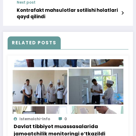
Next post
loyihasi doirasida amalga oshirilgan
ishlardan
Kontrafakt mahsulotlar sotilishi holatlari
qayd qilindi
RELATED POSTS
Istemolchi-Info
0
Davlat tibbiyot muassasalarida
jamoatchilik monitoringi o‘tkazildi