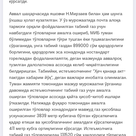
кўрсатди.
Аввал шаҳарчасида яшовчи Н.Мирзаев билан ҳам шунга
ўхшаш ҳолат кузатилган. У ўз мурожаатида почта алоқа
тармоғи орқали фойдаланилган табиий газ учун
навбатдаги тўловларни амалга ошириб, МИБ туман
бўлимидан тўловларни тўғри тушган ёки тушмаганлигини
сўраганида, унга табиий газдан 899000 сўм қарздорлиги
борлигини, қарздорлик эса хонадонда ностандарт
горелкадан фодаланилаяпти, деган мазмунда аввалроқ
тузилган далолатнома асосида келиб чиқаётганлигини
билдиришган. Табиийки, истеъмолчининг “Ҳеч қанақа акт-
пактдан хабарим йўқ”, деган важлари инобатга олинмаган.
Туман жамияти томонидан мазкур мурожаатни ўрганиш
давомида истеъмолчининг табиий газ учун амалга
оширган тўловлари асосида қайта ҳисоб-китоб ишлари
ўтказилди. Натижада фуқаро томонидан амалга
оширилган тўловлар хонадондаги мавжуд газ ҳисоблаш
ускунасининг 3839 метр кубигача бўлган кўрсаткичига
қадар етиши ва ҳисоблагичнинг амалдаги кўрсаткичидан
411 метр кубга ортиқлигини кўрсатди. Истеъмолчига
табиий газ тўловларидан 131520 сўм ҳақдорлиги тўғрисида