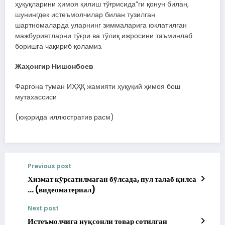
ҳуқуқларини ҳимоя қилиш тўғрисида”ги қонун билан,
шунингдек истеъмолчилар билан тузилган
шартномаларда уларнинг зиммаларига юклатилган
мажбуриятларни тўғри ва тўлиқ ижросини таъминлаб
боришга чақириб қоламиз.
Жаҳонгир Нишонбоев
Фарғона туман ИҲҲҚ жамияти ҳуқуқий ҳимоя бош
мутахассиси
(юқорида иллюстратив расм)
Previous post
Хизмат кўрсатилмаган бўлсада, пул талаб қилса
… (видеоматериал)
Next post
Истеъмолчига нуқсонли товар сотилган