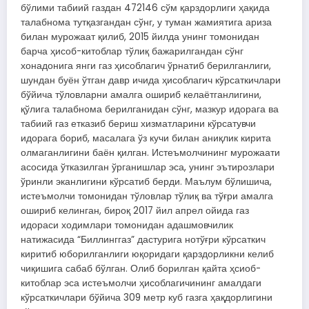
бўлими табиий газдан 472146 сўм қарздорлиги ҳақида
талабнома тутқазгандан сўнг, у туман жамиятига ариза
билан мурожаат қилиб, 2015 йилда унинг томонидан
барча ҳисоб-китоблар тўлиқ бажарилгандан сўнг
хонадонига янги газ ҳисоблагич ўрнатиб берилганлиги,
шундан буён ўтган давр ичида ҳисоблагич кўрсаткичлари
бўйича тўловларни амалга ошириб келаётганлигини,
қўлига талабнома берилганидан сўнг, мазкур идорага ва
табиий газ етказиб бериш хизматларини кўрсатувчи
идорага бориб, масалага ўз кучи билан аниқлик кирита
олмаганлигини баён қилган. Истеъмолчининг мурожаати
асосида ўтказилган ўрганишлар эса, унинг эътирозлари
ўринли эканлигини кўрсатиб берди. Маълум бўлишича,
истеъмолчи томонидан тўловлар тўлиқ ва тўғри амалга
ошириб келинган, бироқ 2017 йил апрел ойида газ
идораси ходимлари томонидан адашмовчилик
натижасида “Биллинггаз” дастурига нотўғри кўрсаткич
киритиб юборилганлиги юқоридаги қарздорликни келиб
чиқишига сабаб бўлган. Олиб борилган қайта ҳсиоб-
китоблар эса истеъмолчи ҳисоблагичининг амалдаги
кўрсаткичлари бўйича 309 метр куб газга ҳақдорлигини