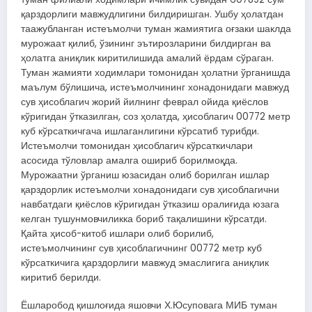
қарздорлиги мавжудлигини билдиришган. Ушбу ҳолатдан
таажубланган истеъмолчи туман жамиятига оғзаки шаклда
мурожаат қилиб, ўзининг эътирозларини билдирган ва
ҳолатга аниқлик киритилишида амалий ёрдам сўраган.
Туман жамияти ходимлари томонидан ҳолатни ўрганишда
маълум бўлишича, истеъмолчининг хонадонидаги мавжуд
сув ҳисоблагич жорий йилнинг феврал ойида қиёслов
кўригидан ўтказилган, соз ҳолатда, ҳисоблагич 00772 метр
куб кўрсаткичгача ишлаганлигини кўрсатиб турибди.
Истеъмолчи томонидан ҳисоблагич кўрсаткичлари
асосида тўловлар амалга ошириб борилмоқда.
Мурожаатни ўрганиш юзасидан олиб борилган ишлар
қарздорлик истеъмолчи хонадонидаги сув ҳисоблагични
навбатдаги қиёслов кўригидан ўтказиш оралиғида юзага
келган тушунмовчиликка бориб тақалишини кўрсатди.
Қайта ҳисоб-китоб ишлари олиб борилиб,
истеъмолчининг сув ҳисоблагичнинг 00772 метр куб
кўрсаткичига қарздорлиги мавжуд эмаслигига аниқлик
киритиб берилди.
Ёшларобод қишлоғида яшовчи Х.Юсуповага МИБ туман