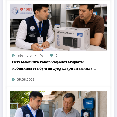
Istemolchi-Info
0
Истеъмолчига товар кафолат муддати
мобайнида эга бўлган ҳуқуқлари таъминлаб
берилди
05.08.2026