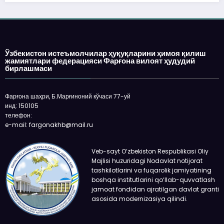
«Фақат нақд пул» деган гапга ўрин қолмаяп
харидор QR-код орқали ҳам тўлай олади