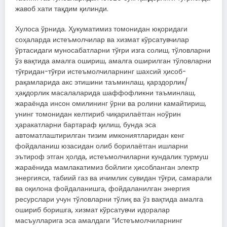
жавоб хати тақдим қилинди.
Хулоса ўрнида. Ҳукуматимиз томонидан юқоридаги
соҳаларда истеъмолчилар ва хизмат кўрсатувчилар
ўртасидаги муносабатларни тўғри изга солиш, тўловларни
ўз вақтида амалга ошириш, амалга оширилган тўловларни
тўғридан-тўғри истеъмолчиларнинг шахсий ҳисоб-
рақамларида акс этишини таъминлаш, қарздорлик/
ҳақдорлик масалаларида шаффофликни таъминлаш,
жараёнда инсон омилининг ўрни ва ролини камайтириш,
унинг томонидан келтириб чиқарилаётган ноўрин
ҳаракатларни бартараф қилиш, бунда эса
автоматлаштирилган тизим имкониятларидан кенг
фойдаланиш юзасидан олиб борилаётган ишларни
эътироф этган ҳолда, истеъмолчиларни кундалик турмуш
жараёнида мамлакатимиз бойлиги ҳисобланган электр
энергияси, табиий газ ва ичимлик сувидан тўғри, самарали
ва оқилона фойдаланишга, фойдаланилган энергия
ресурслари учун тўловларни тўлиқ ва ўз вақтида амалга
ошириб боришга, хизмат кўрсатувчи идоралар
масъулларига эса амалдаги “Истеъмолчиларнинг