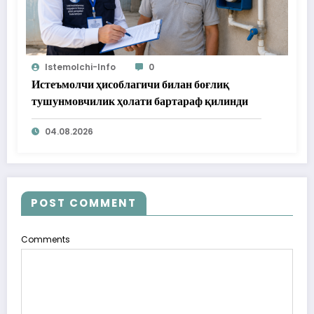
Istemolchi-Info
0
Истеъмолчи ҳисоблагичи билан боғлиқ
тушунмовчилик ҳолати бартараф қилинди
04.08.2026
POST COMMENT
Comments