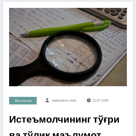
Янгиликлар
Istemolchi-Info
12.07.2019
Истеъмолчининг тўғри
ва тўлиқ маълумот