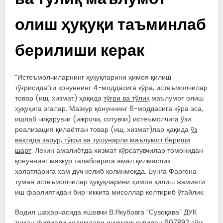
олиш ҳуқуқи таъминлаб
берилиши керак
“Истеъмолчиларнинг ҳуқуқларини ҳимоя қилиш
тўғрисида”ги қонуннинг 4-моддасига кўра, истеъмолчилар
товар (иш, хизмат) ҳақида
тўғри ва тўлиқ
маълумот олиш
ҳуқуқига эгалар. Мазкур қонуннинг 6-моддасига кўра эса,
ишлаб чиқарувчи (ижрочи, сотувчи) истеъмолчига ўзи
реализация қилаётган товар (иш, хизмат)лар ҳақида
ўз
вақтида зарур, тўғри ва тушунарли маълумот бериши
шарт
. Лекин амалиётда хизмат кўрсатувчилар томонидан
қонуннинг мазкур талабларига амал қилмаслик
ҳолатларига ҳам дуч келиб қолинмоқда. Бунга Фарғона
туман истеъмолчилар ҳуқуқларини ҳимоя қилиш жамияти
иш фаолиятидан бир-иккита мисоллар келтириб ўтайлик.
Водил шаҳарчасида яшовчи В.Якубовга “Сувоқава” ДУК
туман филиали ходимлари ичимлик сувидан 607892 сўм