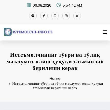
Skip
06.08.2026
5:54:43 AM
to
content
Истеъмолчининг тўғри ва тўлиқ
маълумот олиш ҳуқуқи таъминлаб
берилиши керак
Home
Истеъмолчининг тўғри ва тўлиқ маълумот олиш ҳуқуқи
таъминлаб берилиши керак