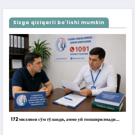
Sizga qiziqarli bo'lishi mumkin
опширилмади…