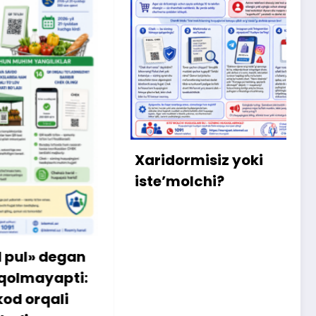
X
m
b
q
Xaridormisiz yoki
k
iste’molchi?
egan
apti:
li