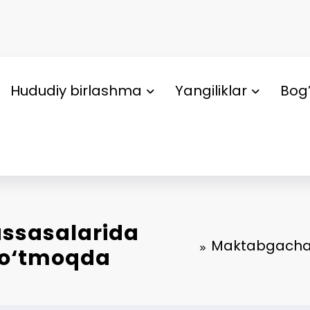
Hududiy birlashma
Yangiliklar
Bog’
ssasalarida
Maktabgacha t
b o‘tmoqda