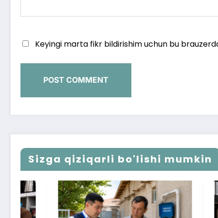
Keyingi marta fikr bildirishim uchun bu brauzerd
Sizga qiziqarli bo'lishi mumkin