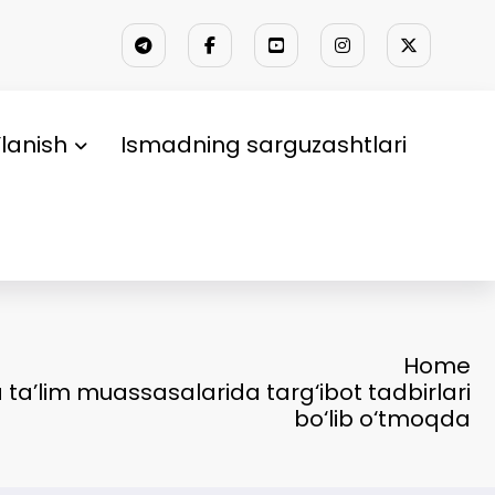
lanish
Ismadning sarguzashtlari
Home
a’lim muassasalarida targ‘ibot tadbirlari
bo‘lib o‘tmoqda