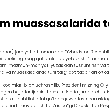
m muassasalarida tar
har) jamiyatlari tomonidan O‘zbekiston Respublika
olining keng qatlamlariga yetkazish, “Jamoatchilik
nlarni mazmun-mohiyati yuzasidan tushuntirish va ta
 va muassasalarda turli targ‘ibot tadbirlari o‘tk
-xodimlari bilan uchrashilib, Prezidentimizning Ol
ngan hujjatlar ijrosini tashkil etishda jamoatchilik i
tijorat tashkilotlarini qo‘llab-quvvatlash borasida
uquqlarini himoya qilish to‘g‘risida”gi O‘zbekiston