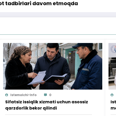
bot tadbirlari davom etmoqda
Istemolchi-Info
0
Sifatsiz issiqlik xizmati uchun asossiz
Is
qarzdorlik bekor qilindi
mo
ta