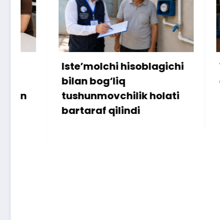
Iste’molchi hisoblagichi
172 mill
bilan bog‘liq
ammo u
tushunmovchilik holati
bartaraf qilindi