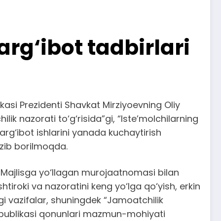
g‘ibot tadbirlari
si Prezidenti Shavkat Mirziyoevning Oliy
 nazorati to‘g‘risida”gi, “Iste’molchilarning
rg‘ibot ishlarini yanada kuchaytirish
azib borilmoqda.
iy Majlisga yo‘llagan murojaatnomasi bilan
shtiroki va nazoratini keng yo‘lga qo‘yish, erkin
gi vazifalar, shuningdek “Jamoatchilik
 Respublikasi qonunlari mazmun-mohiyati