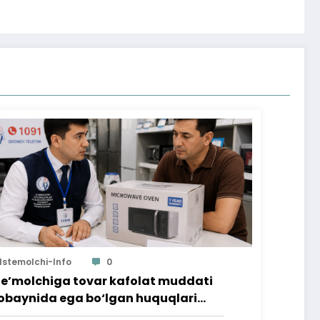
Istemolchi-Info
0
te’molchiga tovar kafolat muddati
baynida ega bo‘lgan huquqlari
’minlab berildi