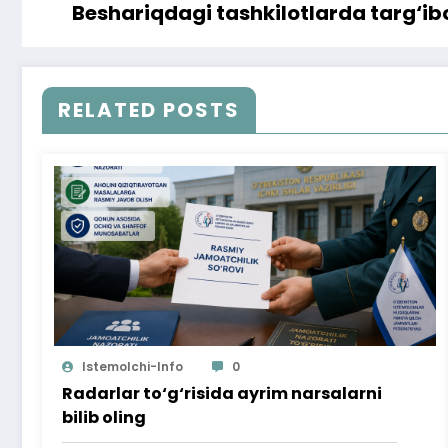
Beshariqdagi tashkilotlarda targ‘i
RELATED POSTS
Istemolchi-Info
0
Radarlar to‘g‘risida ayrim narsalarni
bilib oling