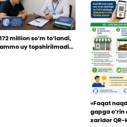
ion so‘m to‘landi,
y topshirilmadi…
«Faqat naqd pul» d
gapga o‘rin qolmay
xaridor QR-kod orqa