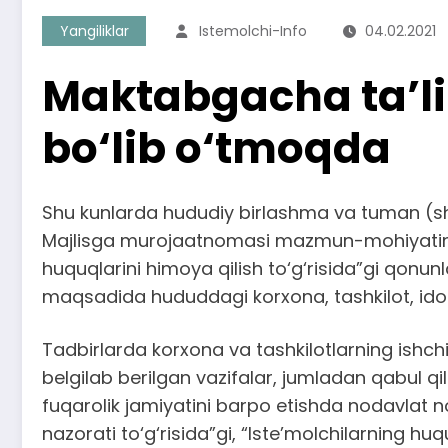
Yangiliklar
Istemolchi-Info
04.02.2021
Maktabgacha ta’li
bo‘lib o‘tmoqda
Shu kunlarda hududiy birlashma va tuman (sha
Majlisga murojaatnomasi mazmun-mohiyatini ah
huquqlarini himoya qilish to‘g‘risida”gi qonu
maqsadida hududdagi korxona, tashkilot, idora
Tadbirlarda korxona va tashkilotlarning ishchi
belgilab berilgan vazifalar, jumladan qabul qili
fuqarolik jamiyatini barpo etishda nodavlat no
nazorati to‘g‘risida”gi, “Iste’molchilarning h