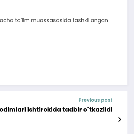
gacha ta’lim muassasasida tashkillangan
Previous post
odimlari ishtirokida tadbir o`tkazildi