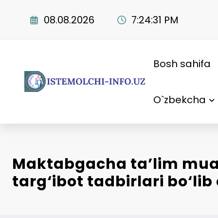
Skip
to
08.08.2026
7:24:32 PM
content
Bosh sahifa
O`zbekcha
Maktabgacha ta’lim mua
targ‘ibot tadbirlari bo‘li