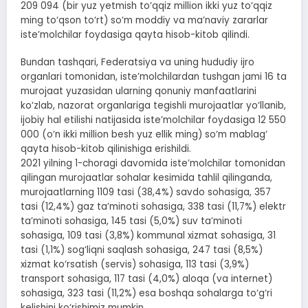
209 094 (bir yuz yetmish to‘qqiz million ikki yuz to‘qqiz
ming to‘qson to‘rt) so‘m moddiy va ma’naviy zararlar
iste’molchilar foydasiga qayta hisob-kitob qilindi.
Bundan tashqari, Federatsiya va uning hududiy ijro
organlari tomonidan, iste’molchilardan tushgan jami 16 ta
murojaat yuzasidan ularning qonuniy manfaatlarini
ko‘zlab, nazorat organlariga tegishli murojaatlar yo‘llanib,
ijobiy hal etilishi natijasida iste’molchilar foydasiga 12 550
000 (o‘n ikki million besh yuz ellik ming) so‘m mablag‘
qayta hisob-kitob qilinishiga erishildi.
2021 yilning 1-choragi davomida iste’molchilar tomonidan
qilingan murojaatlar sohalar kesimida tahlil qilinganda,
murojaatlarning 1109 tasi (38,4%) savdo sohasiga, 357
tasi (12,4%) gaz ta’minoti sohasiga, 338 tasi (11,7%) elektr
ta’minoti sohasiga, 145 tasi (5,0%) suv ta’minoti
sohasiga, 109 tasi (3,8%) kommunal xizmat sohasiga, 31
tasi (1,1%) sog‘liqni saqlash sohasiga, 247 tasi (8,5%)
xizmat ko‘rsatish (servis) sohasiga, 113 tasi (3,9%)
transport sohasiga, 117 tasi (4,0%) aloqa (va internet)
sohasiga, 323 tasi (11,2%) esa boshqa sohalarga to‘g‘ri
kelishini ko‘rishimiz mumkin.