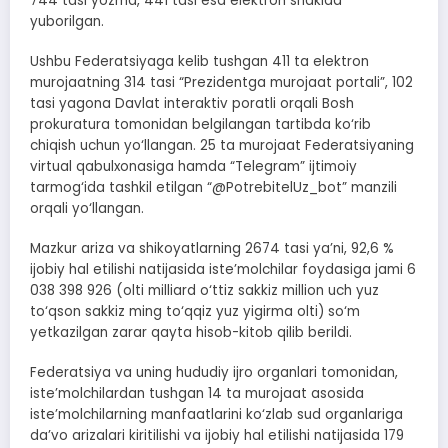
744 tasi yozma, 441 tasi esa elektron shaklda
yuborilgan.
Ushbu Federatsiyaga kelib tushgan 411 ta elektron
murojaatning 314 tasi “Prezidentga murojaat portali”, 102
tasi yagona Davlat interaktiv poratli orqali Bosh
prokuratura tomonidan belgilangan tartibda ko‘rib
chiqish uchun yo‘llangan. 25 ta murojaat Federatsiyaning
virtual qabulxonasiga hamda “Telegram” ijtimoiy
tarmog‘ida tashkil etilgan “@PotrebitelUz_bot” manzili
orqali yo‘llangan.
Mazkur ariza va shikoyatlarning 2674 tasi ya’ni, 92,6 %
ijobiy hal etilishi natijasida iste’molchilar foydasiga jami 6
038 398 926 (olti milliard o‘ttiz sakkiz million uch yuz
to‘qson sakkiz ming to‘qqiz yuz yigirma olti) so‘m
yetkazilgan zarar qayta hisob-kitob qilib berildi.
Federatsiya va uning hududiy ijro organlari tomonidan,
iste’molchilardan tushgan 14 ta murojaat asosida
iste’molchilarning manfaatlarini ko‘zlab sud organlariga
da’vo arizalari kiritilishi va ijobiy hal etilishi natijasida 179