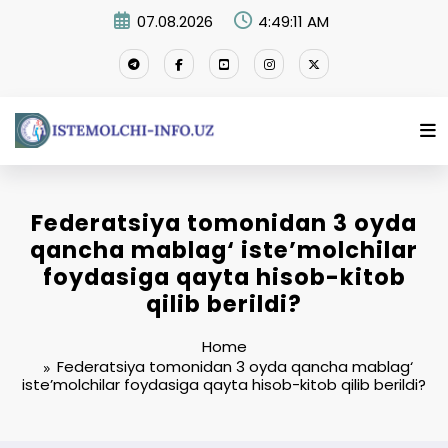
Skip
07.08.2026
4:49:12 AM
to
content
Federatsiya tomonidan 3 oyda
qancha mablag‘ iste’molchilar
foydasiga qayta hisob-kitob
qilib berildi?
Home
Federatsiya tomonidan 3 oyda qancha mablag‘
iste’molchilar foydasiga qayta hisob-kitob qilib berildi?