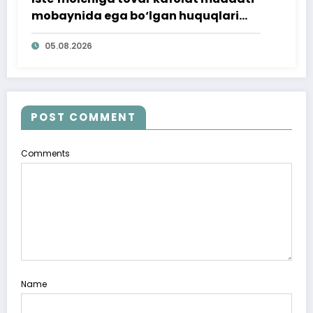
mobaynida ega bo‘lgan huquqlari
ta’minlab berildi
05.08.2026
POST COMMENT
Comments
Name