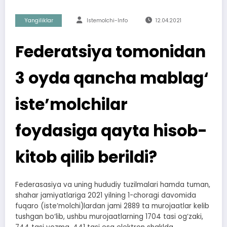
Yangiliklar
Istemolchi-Info
12.04.2021
Federatsiya tomonidan
3 oyda qancha mablag‘
iste’molchilar
foydasiga qayta hisob-
kitob qilib berildi?
Federasasiya va uning hududiy tuzilmalari hamda tuman,
shahar jamiyatlariga 2021 yilning 1-choragi davomida
fuqaro (iste’molchi)lardan jami 2889 ta murojaatlar kelib
tushgan bo‘lib, ushbu murojaatlarning 1704 tasi og‘zaki,