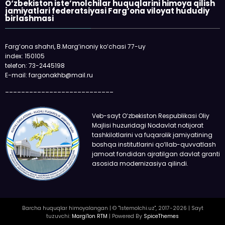
O‘zbekiston iste’molchilar huquqlarini himoya qilish
jamiyatlari federatsiyasi Farg‘ona viloyat hududiy
birlashmasi
Farg‘ona shahri, B.Marg‘inoniy ko‘chasi 77-uy
index: 150105
telefon: 73-2445198
E-mail: fargonakhb@mail.ru
___________________________
Veb-sayt O‘zbekiston Respublikasi Oliy
Majlisi huzuridagi Nodavlat notijorat
tashkilotlarini va fuqarolik jamiyatining
boshqa institutlarini qo‘llab-quvvatlash
jamoat fondidan ajratilgan davlat granti
asosida modernizasiya qilindi.
Barcha huquqlar himoyalangan | © "Istemolchi.uz", 2017-2026 | Sayt
tuzuvchi:
Margi'lon RTM
| Powered By
SpiceThemes