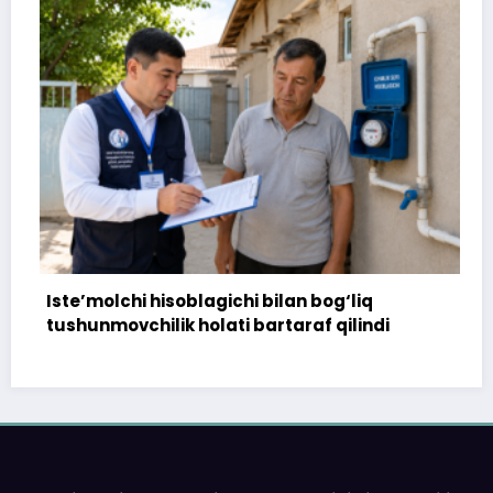
chi hisoblagichi bilan bog‘liq
172 million 
vchilik holati bartaraf qilindi
topshirilma