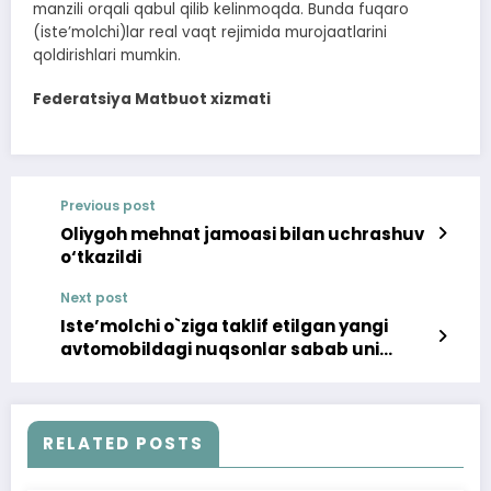
manzili orqali qabul qilib kelinmoqda. Bunda fuqaro
(iste’molchi)lar real vaqt rejimida murojaatlarini
qoldirishlari mumkin.
Federatsiya Matbuot xizmati
Previous post
Oliygoh mehnat jamoasi bilan uchrashuv
o‘tkazildi
Next post
Iste’molchi o`ziga taklif etilgan yangi
avtomobildagi nuqsonlar sabab uni
qabul qilishdan bosh tortdi
RELATED POSTS