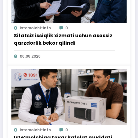
Istemolchi-Info
0
Sifatsiz issiqlik xizmati uchun asossiz
qarzdorlik bekor qilindi
06.08.2026
Istemolchi-Info
0
Iste’molchiga tovar kafolat muddati