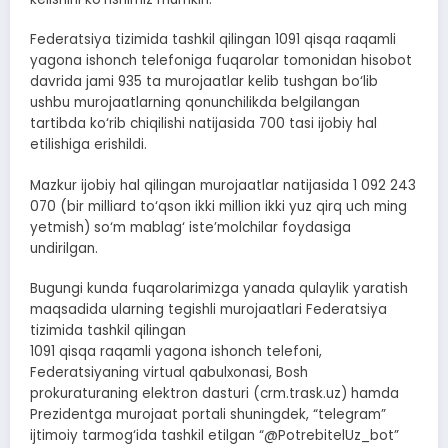
Federatsiya tizimida tashkil qilingan 1091 qisqa raqamli
yagona ishonch telefoniga fuqarolar tomonidan hisobot
davrida jami 935 ta murojaatlar kelib tushgan bo‘lib
ushbu murojaatlarning qonunchilikda belgilangan
tartibda ko‘rib chiqilishi natijasida 700 tasi ijobiy hal
etilishiga erishildi.
Mazkur ijobiy hal qilingan murojaatlar natijasida 1 092 243
070 (bir milliard to‘qson ikki million ikki yuz qirq uch ming
yetmish) so‘m mablag‘ iste’molchilar foydasiga
undirilgan.
Bugungi kunda fuqarolarimizga yanada qulaylik yaratish
maqsadida ularning tegishli murojaatlari Federatsiya
tizimida tashkil qilingan
1091 qisqa raqamli yagona ishonch telefoni,
Federatsiyaning virtual qabulxonasi, Bosh
prokuraturaning elektron dasturi (crm.trask.uz) hamda
Prezidentga murojaat portali shuningdek, “telegram”
ijtimoiy tarmog‘ida tashkil etilgan “@PotrebitelUz_bot”