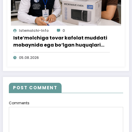
Istemolchi-Info
0
Iste’molchiga tovar kafolat muddati
mobaynida ega bo‘lgan huquqlari
ta’minlab berildi
05.08.2026
POST COMMENT
Comments