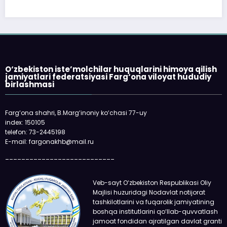
O‘zbekiston iste’molchilar huquqlarini himoya qilish
jamiyatlari federatsiyasi Farg‘ona viloyat hududiy
birlashmasi
Farg‘ona shahri, B.Marg‘inoniy ko‘chasi 77-uy
index: 150105
telefon: 73-2445198
E-mail: fargonakhb@mail.ru
___________________________
Veb-sayt O‘zbekiston Respublikasi Oliy
Majlisi huzuridagi Nodavlat notijorat
tashkilotlarini va fuqarolik jamiyatining
boshqa institutlarini qo‘llab-quvvatlash
jamoat fondidan ajratilgan davlat granti