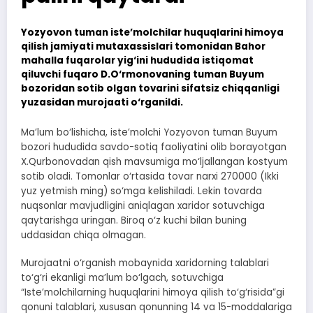
Yozyovon tuman iste’molchilar huquqlarini himoya
qilish jamiyati mutaxassislari tomonidan Bahor
mahalla fuqarolar yig‘ini hududida istiqomat
qiluvchi fuqaro D.O‘rmonovaning tuman Buyum
bozoridan sotib olgan tovarini sifatsiz chiqqanligi
yuzasidan murojaati o‘rganildi.
Ma’lum bo‘lishicha, iste’molchi Yozyovon tuman Buyum
bozori hududida savdo-sotiq faoliyatini olib borayotgan
X.Qurbonovadan qish mavsumiga mo‘ljallangan kostyum
sotib oladi. Tomonlar o‘rtasida tovar narxi 270000 (Ikki
yuz yetmish ming) so‘mga kelishiladi. Lekin tovarda
nuqsonlar mavjudligini aniqlagan xaridor sotuvchiga
qaytarishga uringan. Biroq o‘z kuchi bilan buning
uddasidan chiqa olmagan.
Murojaatni o‘rganish mobaynida xaridorning talablari
to‘g‘ri ekanligi ma’lum bo‘lgach, sotuvchiga
“Iste’molchilarning huquqlarini himoya qilish to‘g‘risida”gi
qonuni talablari, xususan qonunning 14 va 15-moddalariga