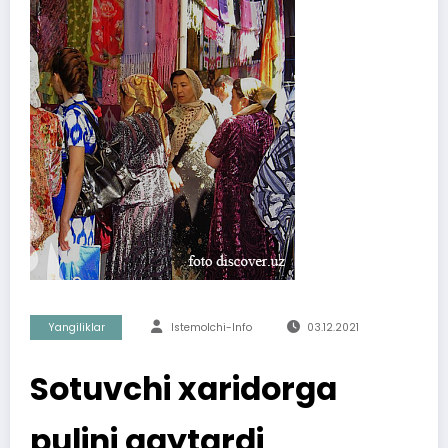
Yangiliklar
Istemolchi-Info
03.12.2021
Sotuvchi xaridorga
pulini qaytardi