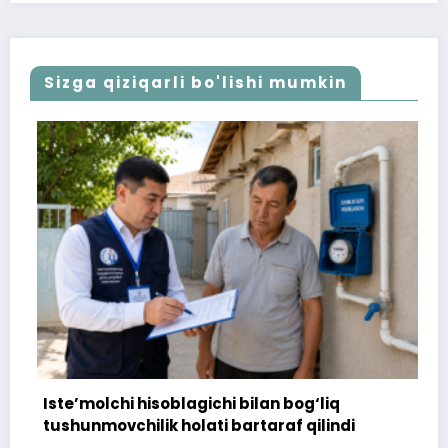
Sizga qiziqarli bo'lishi mumkin
Iste’molchi hisoblagichi bilan bog‘liq
172 
tushunmovchilik holati bartaraf qilindi
top