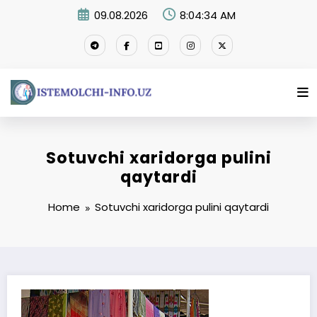
Skip
09.08.2026
8:04:35 AM
to
content
Sotuvchi xaridorga pulini
qaytardi
Home
Sotuvchi xaridorga pulini qaytardi