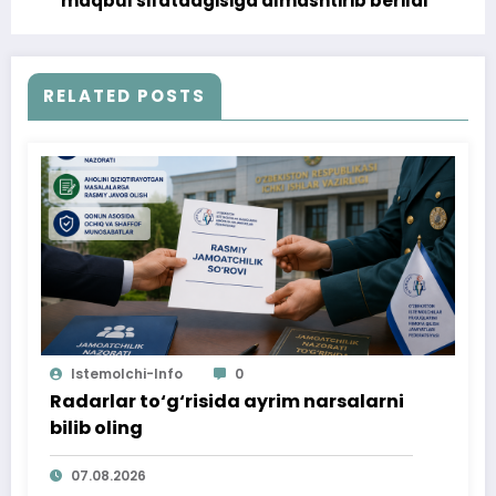
maqbul sifatdagisiga almashtirib berildi
RELATED POSTS
Istemolchi-Info
0
Radarlar to‘g‘risida ayrim narsalarni
bilib oling
07.08.2026