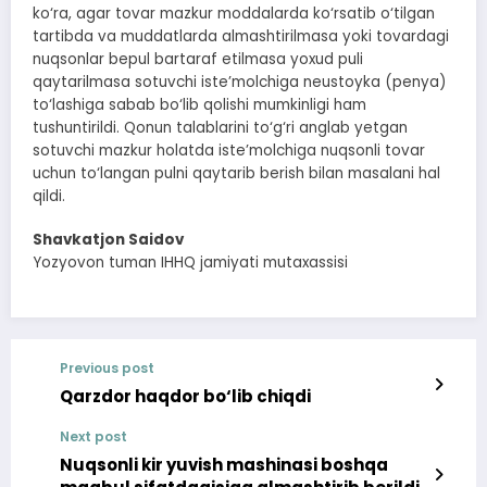
ko‘ra, agar tovar mazkur moddalarda ko‘rsatib o‘tilgan
tartibda va muddatlarda almashtirilmasa yoki tovardagi
nuqsonlar bepul bartaraf etilmasa yoxud puli
qaytarilmasa sotuvchi iste’molchiga neustoyka (penya)
to‘lashiga sabab bo‘lib qolishi mumkinligi ham
tushuntirildi. Qonun talablarini to‘g‘ri anglab yetgan
sotuvchi mazkur holatda iste’molchiga nuqsonli tovar
uchun to‘langan pulni qaytarib berish bilan masalani hal
qildi.
Shavkatjon Saidov
Yozyovon tuman IHHQ jamiyati mutaxassisi
Previous post
Qarzdor haqdor bo‘lib chiqdi
Next post
Nuqsonli kir yuvish mashinasi boshqa