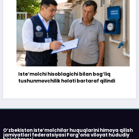
Iste’molchi hisoblagichi bilan bog‘liq
tushunmovchilik holati bartaraf qilindi
O‘zbekiston iste’molchilar huquqlarini himoya qilish
jamiyatlari federatsiyasi Farg‘ona viloyat hududiy