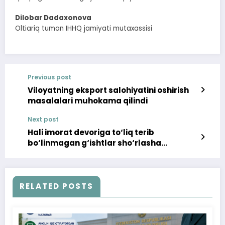
Dilobar Dadaxonova
Oltiariq tuman IHHQ jamiyati mutaxassisi
Previous post
Viloyatning eksport salohiyatini oshirish
masalalari muhokama qilindi
Next post
Hali imorat devoriga to‘liq terib
bo‘linmagan g‘ishtlar sho‘rlasha
boshladi
RELATED POSTS