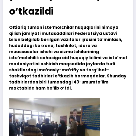
o‘tkazildi
Oltiariq tuman iste’molchilar huquqlarini himoya
qilish jamiyati mutasaddilari Federatsiya ustavi
bilan belgilab berilgan vazifalar ijrosini ta’minlash,
hududdagi korxona, tashkilot, idora va
muassasalar ishchi va xizmatchilarining
iste’molchilik sohasiga oid huquqiy bilimi va iste’mol
madaniyatini oshirish maqsadida joylarda turli
shakllardagi ma’naviy-ma’rifiy va targ‘ibot-
tashviqot tadbirlari o‘tkazib bormoqdalar. Shunday
tadbirlardan biri tumandagi 43-umumta’lim
maktabida ham bo‘lib o‘tdi.