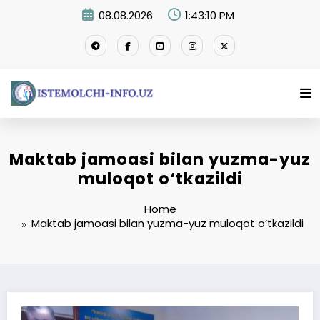
Skip
08.08.2026
1:43:11 PM
to
content
Maktab jamoasi bilan yuzma-yuz
muloqot o‘tkazildi
Home
Maktab jamoasi bilan yuzma-yuz muloqot o‘tkazildi