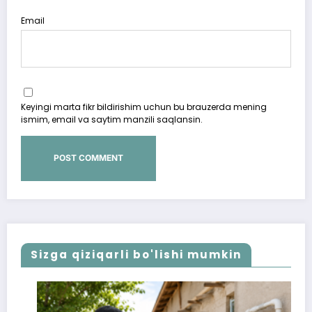
Email
Keyingi marta fikr bildirishim uchun bu brauzerda mening
ismim, email va saytim manzili saqlansin.
Sizga qiziqarli bo'lishi mumkin