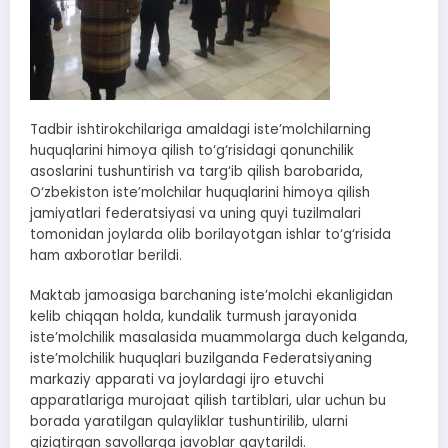
Tadbir ishtirokchilariga amaldagi iste’molchilarning
huquqlarini himoya qilish to‘g‘risidagi qonunchilik
asoslarini tushuntirish va targ‘ib qilish barobarida,
O‘zbekiston iste’molchilar huquqlarini himoya qilish
jamiyatlari federatsiyasi va uning quyi tuzilmalari
tomonidan joylarda olib borilayotgan ishlar to‘g‘risida
ham axborotlar berildi.
Maktab jamoasiga barchaning iste’molchi ekanligidan
kelib chiqqan holda, kundalik turmush jarayonida
iste’molchilik masalasida muammolarga duch kelganda,
iste’molchilik huquqlari buzilganda Federatsiyaning
markaziy apparati va joylardagi ijro etuvchi
apparatlariga murojaat qilish tartiblari, ular uchun bu
borada yaratilgan qulayliklar tushuntirilib, ularni
qiziqtirgan savollarga javoblar qaytarildi.