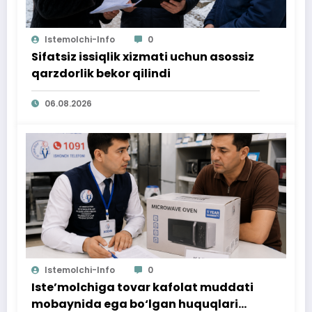
Istemolchi-Info
0
Sifatsiz issiqlik xizmati uchun asossiz
qarzdorlik bekor qilindi
06.08.2026
Istemolchi-Info
0
Iste’molchiga tovar kafolat muddati
mobaynida ega bo‘lgan huquqlari