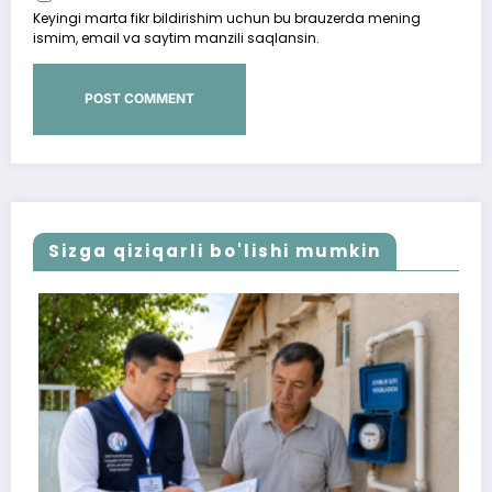
Keyingi marta fikr bildirishim uchun bu brauzerda mening
ismim, email va saytim manzili saqlansin.
Sizga qiziqarli bo'lishi mumkin