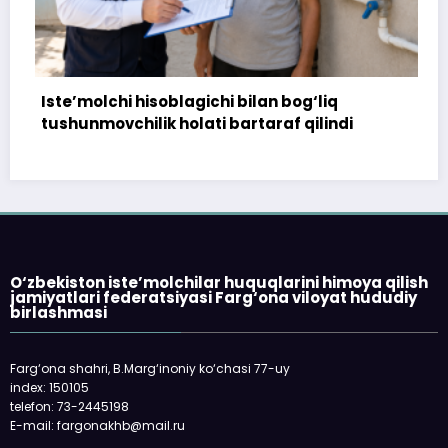
gichi bilan bog‘liq
172 million so‘m to‘lan
lati bartaraf qilindi
topshirilmadi…
O‘zbekiston iste’molchilar huquqlarini himoya qilish
jamiyatlari federatsiyasi Farg‘ona viloyat hududiy
birlashmasi
Farg‘ona shahri, B.Marg‘inoniy ko‘chasi 77-uy
index: 150105
telefon: 73-2445198
E-mail: fargonakhb@mail.ru