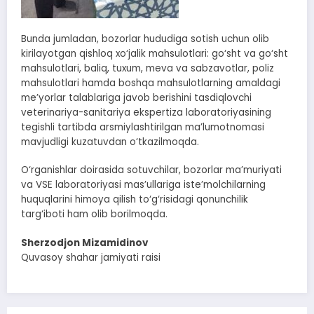
Bunda jumladan, bozorlar hududiga sotish uchun olib
kirilayotgan qishloq xo‘jalik mahsulotlari: go‘sht va go‘sht
mahsulotlari, baliq, tuxum, meva va sabzavotlar, poliz
mahsulotlari hamda boshqa mahsulotlarning amaldagi
me’yorlar talablariga javob berishini tasdiqlovchi
veterinariya-sanitariya ekspertiza laboratoriyasining
tegishli tartibda arsmiylashtirilgan ma’lumotnomasi
mavjudligi kuzatuvdan o‘tkazilmoqda.
O‘rganishlar doirasida sotuvchilar, bozorlar ma’muriyati
va VSE laboratoriyasi mas’ullariga iste’molchilarning
huquqlarini himoya qilish to‘g‘risidagi qonunchilik
targ‘iboti ham olib borilmoqda.
Sherzodjon Mizamidinov
Quvasoy shahar jamiyati raisi