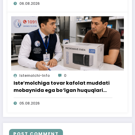
06.08.2026
Istemolchi-Info
0
Iste’molchiga tovar kafolat muddati
mobaynida ega bo‘lgan huquqlari
ta’minlab berildi
05.08.2026
POST COMMENT