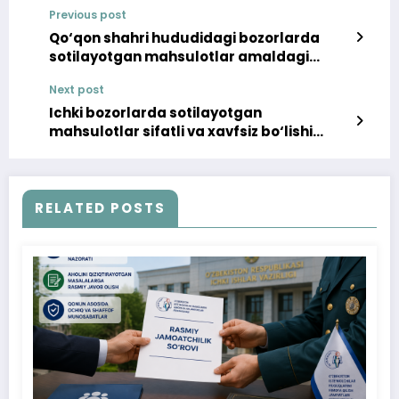
Previous post
Qo‘qon shahri hududidagi bozorlarda
sotilayotgan mahsulotlar amaldagi
me’yorlar talablariga mosligi
Next post
kuzatuvdan o‘tkazilmoqda
Ichki bozorlarda sotilayotgan
mahsulotlar sifatli va xavfsiz bo‘lishi
muhimdir
RELATED POSTS