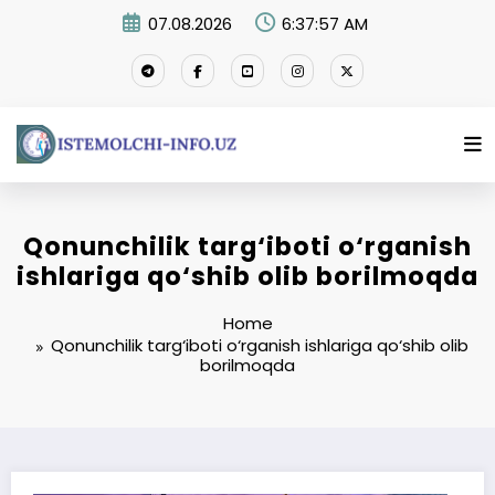
Skip
07.08.2026
6:37:58 AM
to
content
Qonunchilik targ‘iboti o‘rganish
ishlariga qo‘shib olib borilmoqda
Home
Qonunchilik targ‘iboti o‘rganish ishlariga qo‘shib olib
borilmoqda