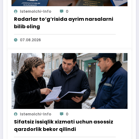
Istemolchi-Info
0
Radarlar to‘g‘risida ayrim narsalarni
bilib oling
07.08.2026
Istemolchi-Info
0
Sifatsiz issiqlik xizmati uchun asossiz
qarzdorlik bekor qilindi