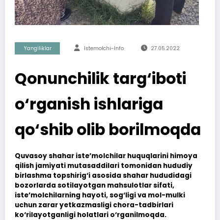
Yangiliklar
Istemolchi-Info
27.05.2022
Qonunchilik targ‘iboti
o‘rganish ishlariga
qo‘shib olib borilmoqda
Quvasoy shahar iste’molchilar huquqlarini himoya
qilish jamiyati mutasaddilari tomonidan hududiy
birlashma topshirig‘i asosida shahar hududidagi
bozorlarda sotilayotgan mahsulotlar sifati,
iste’molchilarning hayoti, sog‘ligi va mol-mulki
uchun zarar yetkazmasligi chora-tadbirlari
ko‘rilayotganligi holatlari o‘rganilmoqda.