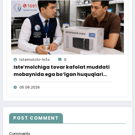
Istemolchi-Info
0
Iste’molchiga tovar kafolat muddati
mobaynida ega bo‘lgan huquqlari
ta’minlab berildi
05.08.2026
POST COMMENT
Comments