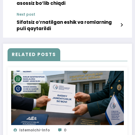
asossiz bo‘lib chiqdi
Next post
Sifatsiz o‘rnatilgan eshik va romlarning
puli qaytarildi
RELATED POSTS
Istemolchi-Info
0