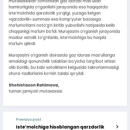
mutaxassislari tomonidan gaz idorasi mas’ullari
hamkorligida o‘rganilishi jarayonida esa haqiqatda
iste’molchida qarzdorlik yo‘qligi, yuzaga kelgan
«qarzdorlik» summasi esa komp’yuter bazasiga
ma’lumotlarni noto‘g‘ri kiritib yuborilishi natijasida kelib
chiqqanligi ma’lum bo‘ldi. Murojaatni o‘rganish jarayonida
mazkur xatolik to‘g‘rilanib, iste’molchiga bu haqda
ma’lum qilindi.
Murojaatni o‘rganish doirasida gaz idorasi mas’ullariga
amaldagi qonunchilik talablari bo‘yicha targ‘ibot ishlari
olib borilib, bu kabi xatoliklarni kelgusida takrorlanmasligi
chora-tadbirlarini ko‘rish talabi qo‘yildi.
Shohistaxon Rahimova,
tuman jamiyati mutaxassisi.
Previous post
Iste’molchiga hisoblangan qarzdorlik