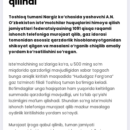
qilindi
Toshloq tumani Nargiz ko‘chasida yashovchi A.N.
O‘zbekiston iste’molchilar huquqlarini himoya qilish
jamiyatlari federatsiyasining 1091 qisqa raqamli
ishonch telefoniga murojaat qilib, gaz idorasi
tomonidan asossiz qarzdorlik hisoblanayotganidan
shikoyat qilgan va masalani o‘rganib chiqilib amaliy
yordam ko‘rsatilishini so‘ragan.
Iste’molchining so‘zlariga ko‘ra, u 500 ming so‘m
miqdorida qarzdorligi mavjudligidan xabar topgach
bunga aniqlik kiritish maqsadida “Hududgaz Farg‘ona”
gaz ta’minoti filiali Toshloq tuman bo‘limiga keladi.
Bo‘limdagilar unga haqiqatan ham yuqorida keltirilgan
summada qarzdorligi mavjudligi, uni to‘lab qo‘yishi
lozimligini ma’lum qilishadi. Shundan so‘ng iste’molchi
ishonch telefoniga murojaat qilib mazkur masalaga
oydinlik kiritilishida yordam so‘raydi.
Murojaat ijroga qabul qilinib, tuman jamiyati