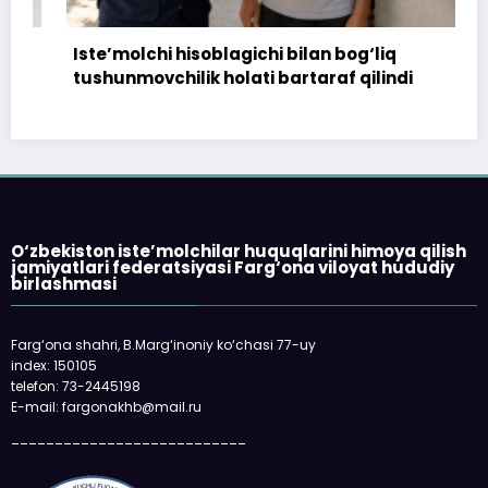
Iste’molchi hisoblagichi bilan bog‘liq
tushunmovchilik holati bartaraf qilindi
O‘zbekiston iste’molchilar huquqlarini himoya qilish
jamiyatlari federatsiyasi Farg‘ona viloyat hududiy
birlashmasi
Farg‘ona shahri, B.Marg‘inoniy ko‘chasi 77-uy
index: 150105
telefon: 73-2445198
E-mail: fargonakhb@mail.ru
___________________________