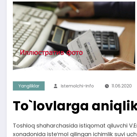
Yangiliklar
Istemolchi-Info
11.06.2020
To`lovlarga aniqlik 
Toshloq shaharchasida istiqomat qiluvchi V.E
xonadonida isteʼmol qilingan ichimlik suvi uch