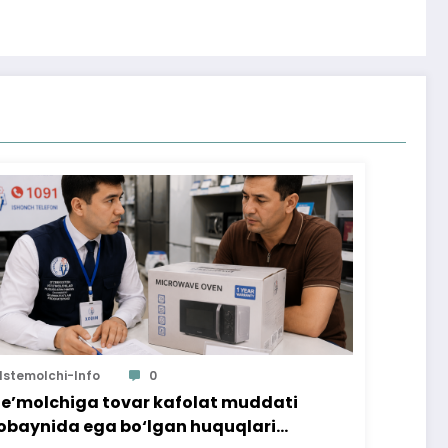
Istemolchi-Info
0
te’molchiga tovar kafolat muddati
baynida ega bo‘lgan huquqlari