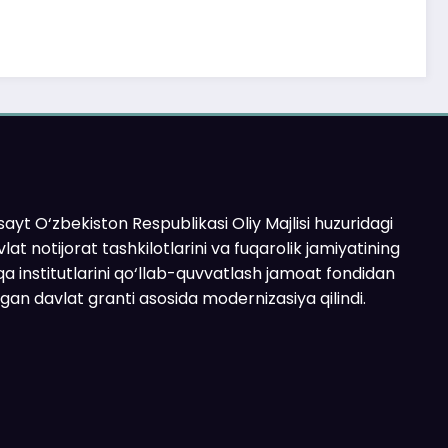
ayt O‘zbekiston Respublikasi Oliy Majlisi huzuridagi
lat notijorat tashkilotlarini va fuqarolik jamiyatining
a institutlarini qo‘llab-quvvatlash jamoat fondidan
ilgan davlat granti asosida modernizasiya qilindi.