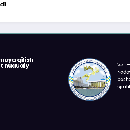
imoya qilish
Veb-s
at hududiy
Nodav
boshq
ajrat