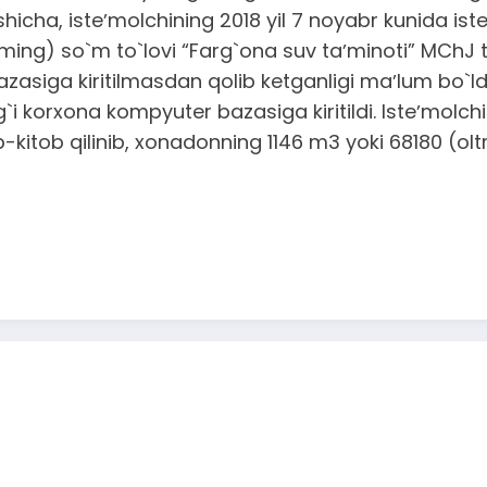
icha, isteʼmolchining 2018 yil 7 noyabr kunida iste
ming) so`m to`lovi “Farg`ona suv taʼminoti” MChJ t
asiga kiritilmasdan qolib ketganligi maʼlum bo`ldi
i korxona kompyuter bazasiga kiritildi. Isteʼmolchi
b-kitob qilinib, xonadonning 1146 m3 yoki 68180 (ol