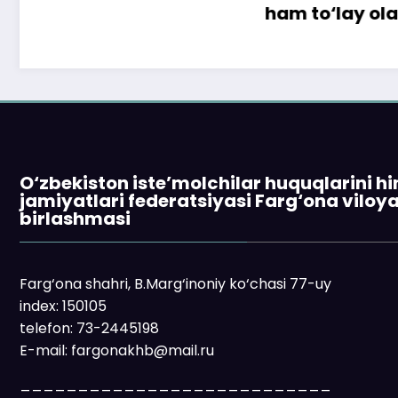
ham to‘lay oladi
O‘zbekiston iste’molchilar huquqlarini h
jamiyatlari federatsiyasi Farg‘ona viloy
birlashmasi
Farg‘ona shahri, B.Marg‘inoniy ko‘chasi 77-uy
index: 150105
telefon: 73-2445198
E-mail: fargonakhb@mail.ru
___________________________