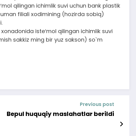
ʼmol qilingan ichimlik suvi uchun bank plastik
uman filiali xodimining (hozirda sobiq)
.
 xonadonida isteʼmol qilingan ichimlik suvi
tmish sakkiz ming bir yuz sakson) so`m
Previous post
Bepul huquqiy maslahatlar berildi