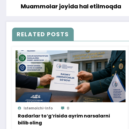
Muammolar joyida hal etilmoqda
RELATED POSTS
Istemolchi-Info
0
Radarlar to‘g‘risida ayrim narsalarni
bilib oling