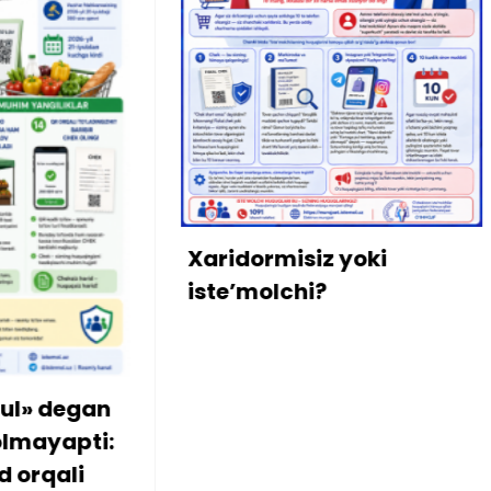
Xonadonning sobiq
mulkdoridan «mero
bo‘lib o‘tgan
qarzdorlikka aniqli
misiz yoki
kiritildi
lchi?