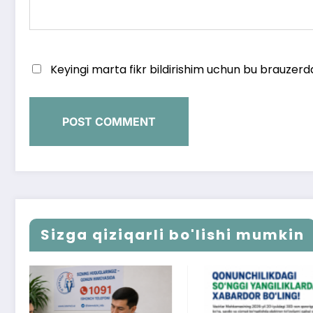
Keyingi marta fikr bildirishim uchun bu brauzerd
Sizga qiziqarli bo'lishi mumkin