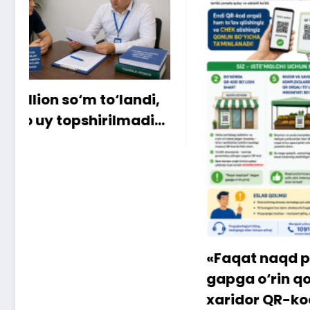
Xaridor
iste’mo
«Faqat naqd pul» degan
gapga o‘rin qolmayapti:
xaridor QR-kod orqali