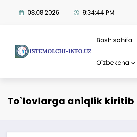
Skip
to
08.08.2026
9:34:45 PM
content
Bosh sahifa
O`zbekcha
To`lovlarga aniqlik kiritib 