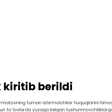
kiritib berildi
rmatovning tuman isteʼmolchilar huquqlarini himoy
un to`lovlarda yuzaga kelgan tushunmovchiliklarga an