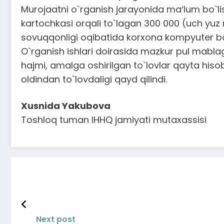
Murojaatni o`rganish jarayonida maʼlum bo`lish
kartochkasi orqali to`lagan 300 000 (uch yuz 
sovuqqonligi oqibatida korxona kompyuter baz
O`rganish ishlari doirasida mazkur pul mablag`
hajmi, amalga oshirilgan to`lovlar qayta hiso
oldindan to`lovdaligi qayd qilindi.
Xusnida Yakubova
Toshloq tuman IHHQ jamiyati mutaxassisi
Next post