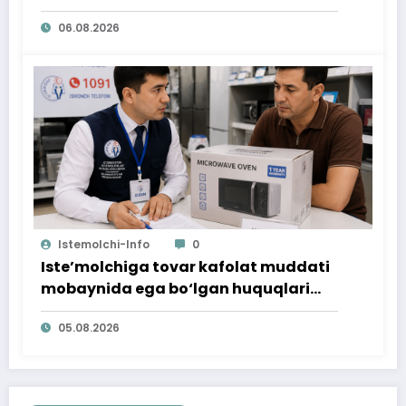
06.08.2026
Istemolchi-Info
0
Iste’molchiga tovar kafolat muddati
mobaynida ega bo‘lgan huquqlari
ta’minlab berildi
05.08.2026