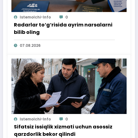
Istemolchi-Info
0
Radarlar to‘g‘risida ayrim narsalarni
bilib oling
07.08.2026
Istemolchi-Info
0
Sifatsiz issiqlik xizmati uchun asossiz
qarzdorlik bekor qilindi