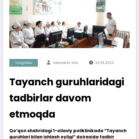
Yangiliklar
Istemolchi-Info
20.05.2022
Tayanch guruhlaridagi
tadbirlar davom
etmoqda
Qo‘qon shahridagi 1-oilaviy poliklinikada “Tayanch
guruhlari bilan ishlash oyligi” doirasida tadbir