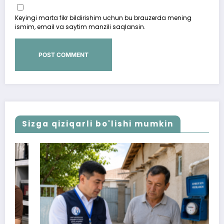
Keyingi marta fikr bildirishim uchun bu brauzerda mening
ismim, email va saytim manzili saqlansin.
Sizga qiziqarli bo'lishi mumkin