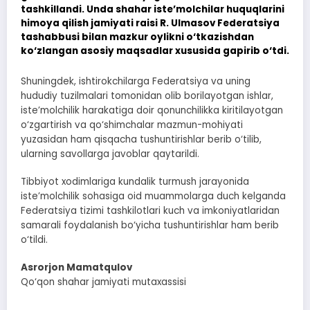
tashkillandi. Unda shahar iste’molchilar huquqlarini
himoya qilish jamiyati raisi R. Ulmasov Federatsiya
tashabbusi bilan mazkur oylikni o‘tkazishdan
ko‘zlangan asosiy maqsadlar xususida gapirib o‘tdi.
Shuningdek, ishtirokchilarga Federatsiya va uning
hududiy tuzilmalari tomonidan olib borilayotgan ishlar,
iste’molchilik harakatiga doir qonunchilikka kiritilayotgan
o‘zgartirish va qo‘shimchalar mazmun-mohiyati
yuzasidan ham qisqacha tushuntirishlar berib o‘tilib,
ularning savollarga javoblar qaytarildi.
Tibbiyot xodimlariga kundalik turmush jarayonida
iste’molchilik sohasiga oid muammolarga duch kelganda
Federatsiya tizimi tashkilotlari kuch va imkoniyatlaridan
samarali foydalanish bo‘yicha tushuntirishlar ham berib
o‘tildi.
Asrorjon Mamatqulov
Qo‘qon shahar jamiyati mutaxassisi