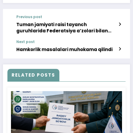
Previous post
Tuman jamiyati raisi tayanch
guruhlarida Federatsiya a’zolari bilan
muloqotlar o‘tkazdi
Next post
Hamkorlik masalalari muhokama qilindi
RELATED POSTS