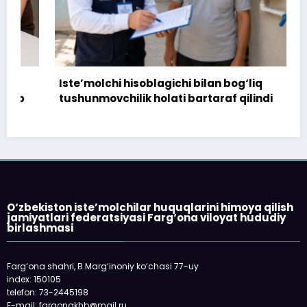
Iste’molchi hisoblagichi bilan bog‘liq
tushunmovchilik holati bartaraf qilindi
O‘zbekiston iste’molchilar huquqlarini himoya qilish
jamiyatlari federatsiyasi Farg‘ona viloyat hududiy
birlashmasi
Farg‘ona shahri, B.Marg‘inoniy ko‘chasi 77-uy
index: 150105
telefon: 73-2445198
E-mail: fargonakhb@mail.ru