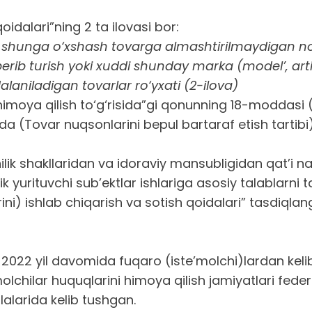
dalari”ning 2 ta ilovasi bor:
i shunga o‘xshash tovarga almashtirilmaydigan nooz
erib turish yoki xuddi shunday marka (model’, artik
aniladigan tovarlar ro‘yxati (2-ilova)
 himoya qilish to‘g‘risida”gi qonunning 18-moddasi (
 (Tovar nuqsonlarini bepul bartaraf etish tartibi
ilik shakllaridan va idoraviy mansubligidan qat’i 
yurituvchi sub’ektlar ishlariga asosiy talablarni t
ni) ishlab chiqarish va sotish qoidalari” tasdiqla
 2022 yil davomida fuqaro (iste’molchi)lardan keli
chilar huquqlarini himoya qilish jamiyatlari feder
alarida kelib tushgan.