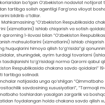
laridan bo‘lgan O‘zbekiston nodavlat notijorat tas
dan tartibga solish agentligi Farg‘ona viloyat bosh
ni bildirib o‘tdilar.
rlar Mahkamasining “O‘zbekiston Respublikasida ch
 (xizmatlarini) ishlab chiqarish va sotish qoidalar
ur qarorning 1-ilovasi bilan “O‘zbekiston Respublika
ish mahsulotlarini (xizmatlarini) ishlab chiqarish 
ing huquqlarini himoya qilish to‘g‘risida”gi qonun
idalar, shuningdek, ayrim turdagi tovarlarni (ishlarn
asdiqlanishi to‘g‘risidagi norma Qarorni qabul qili
kiston Respublikasida chakana savdo qoidalari” 19
 tartibga solinadi.
qo‘shimchalar natijasida unga qo‘shilgan “Qimmatba
itachilik savdosining xususiyatlari”, “Tarmoqli ma
matbaho toshlardan yasalgan zargarlik va boshqa 
tidan foydalangan holda chakana savdo qilish xusu