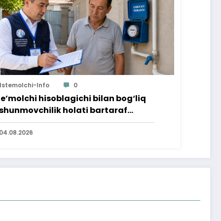
Istemolchi-Info
0
te’molchi hisoblagichi bilan bog‘liq
shunmovchilik holati bartaraf
lindi
04.08.2026