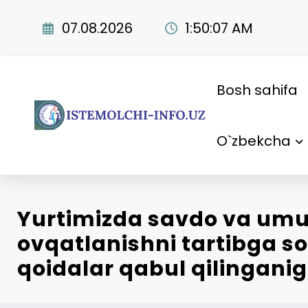
Skip
to
07.08.2026
1:50:08 AM
content
Bosh sahifa
O`zbekcha
Yurtimizda savdo va um
ovqatlanishni tartibga s
qoidalar qabul qilinganiga