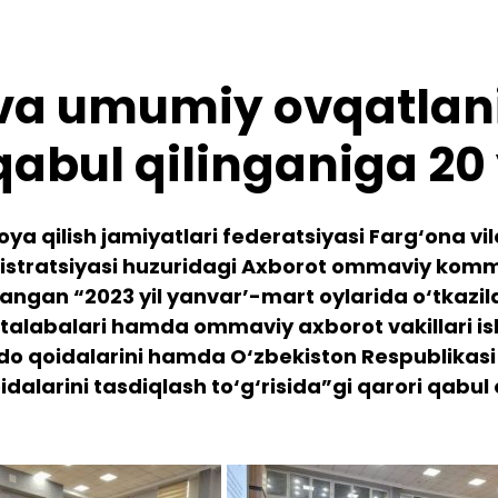
va umumiy ovqatlani
abul qilinganiga 20 y
oya qilish jamiyatlari federatsiyasi Farg‘ona 
nistratsiyasi huzuridagi Axborot ommaviy komm
angan “2023 yil yanvar’-mart oylarida o‘tkazi
va talabalari hamda ommaviy axborot vakillari 
o qoidalarini hamda O‘zbekiston Respublikasi
idalarini tasdiqlash to‘g‘risida”gi qarori qabul 