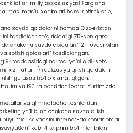
hkilotlari milliy assosiasiyasi Farg‘ona
qarmasi mas’ul xodimlari ham ishtirok etib,
akana savdo qoidalarini hamda O‘zbekiston
ini tasdiqlash to‘g‘risida”gi 75-son qarori
sida chakana savdo qoidalari”, 2-ilovasi bilan
va sotish qoidalari” tasdiqlangan.
ning 9-moddasidagi norma, ya’ni oldi-sotdi
i, xizmatlarni) realizasiya qilish qoidalari
nishiga asos bo‘lib xizmat qilgan.
-bo‘lim va 190 ta banddan iborat. Yurtimizda
ho metallar va qimmatbaho toshlardan
rketing yo‘li bilan chakana savdo qilish
buyumlar savdosini internet-do‘konlar orqali
siyatlari” kabi 4 ta prim bo‘limlar bilan