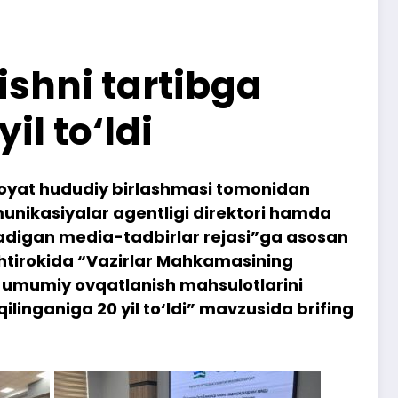
shni tartibga
il to‘ldi
viloyat hududiy birlashmasi tomonidan
unikasiyalar agentligi direktori hamda
ladigan media-tadbirlar rejasi”ga asosan
ishtirokida “Vazirlar Mahkamasining
 umumiy ovqatlanish mahsulotlarini
qilinganiga 20 yil to‘ldi” mavzusida brifing