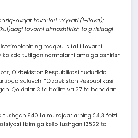
iq-ovqat tovarlari ro‘yxati (1-ilova);
ul)dagi tovarni almashtirish to‘g‘risidagi
Iste’molchining maqbul sifatli tovarni
) ko‘zda tutilgan normalarni amalga oshirish
nazar, O‘zbekiston Respublikasi hududida
artibga soluvchi “O‘zbekiston Respublikasi
ngan. Qoidalar 3 ta bo‘lim va 27 ta banddan
b tushgan 840 ta murojaatlarning 24,3 foizi
atsiyasi tizimiga kelib tushgan 13522 ta