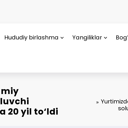
Hududiy birlashma
Yangiliklar
Bog’
umiy
oluvchi
Yurtimiz
sol
 20 yil to‘ldi