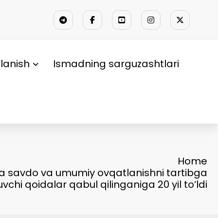
lanish
Ismadning sarguzashtlari
Home
da savdo va umumiy ovqatlanishni tartibga
uvchi qoidalar qabul qilinganiga 20 yil to‘ldi