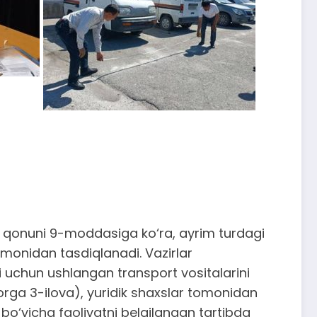
”gi qonuni 9-moddasiga ko‘ra, ayrim turdagi
tomonidan tasdiqlanadi. Vazirlar
i uchun ushlangan transport vositalarini
rorga 3-ilova), yuridik shaxslar tomonidan
 bo‘yicha faoliyatni belgilangan tartibda