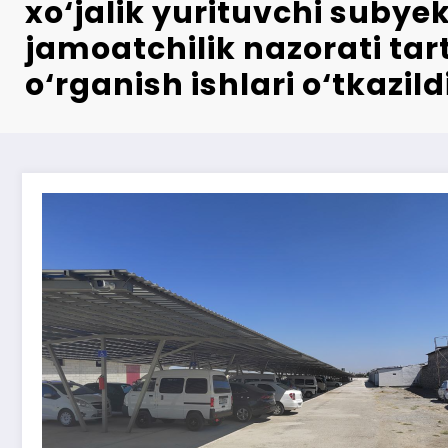
xo‘jalik yurituvchi subye
jamoatchilik nazorati tar
o‘rganish ishlari o‘tkazild