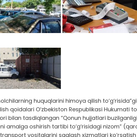
molchilarning huquqlarini himoya qilish to‘g‘risida
 qilish qoidalari O‘zbekiston Respublikasi Hukumati 
ri bilan tasdiqlangan “Qonun hujjatlari buzilganlig
tni amalga oshirish tartibi to‘g‘risidagi nizom” (qa
transport vositalarini saqlash xizmatlari ko‘rsatish