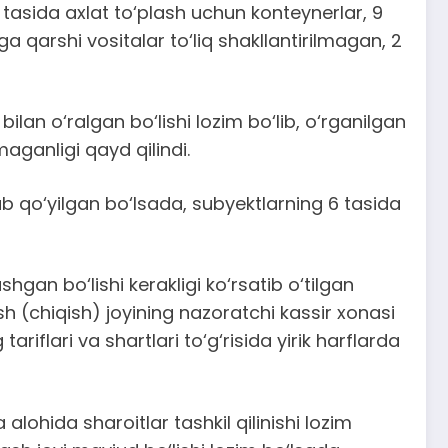
tasida axlat to‘plash uchun konteynerlar, 9
 qarshi vositalar to‘liq shakllantirilmagan, 2
an o‘ralgan bo‘lishi lozim bo‘lib, o‘rganilgan
aganligi qayd qilindi.
lab qo‘yilgan bo‘lsada, subyektlarning 6 tasida
hgan bo‘lishi kerakligi ko‘rsatib o‘tilgan
sh (chiqish) joyining nazoratchi kassir xonasi
riflari va shartlari to‘g‘risida yirik harflarda
lohida sharoitlar tashkil qilinishi lozim