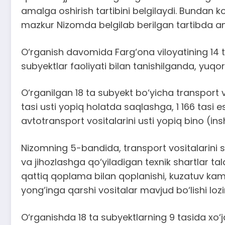
amalga oshirish tartibini belgilaydi. Bundan ko‘
mazkur Nizomda belgilab berilgan tartibda ama
O‘rganish davomida Farg‘ona viloyatining 14 ta
subyektlar faoliyati bilan tanishilganda, yuqor
O‘rganilgan 18 ta subyekt bo‘yicha transport vo
tasi usti yopiq holatda saqlashga, 1 166 tasi
avtotransport vositalarini usti yopiq bino (i
Nizomning 5-bandida, transport vositalarini sa
va jihozlashga qo‘yiladigan texnik shartlar ta
qattiq qoplama bilan qoplanishi, kuzatuv kamer
yong‘inga qarshi vositalar mavjud bo‘lishi loz
O‘rganishda 18 ta subyektlarning 9 tasida xo‘