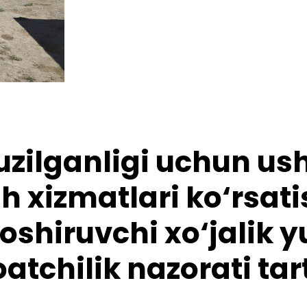
uzilganligi uchun u
sh xizmatlari ko‘rsat
oshiruvchi xo‘jalik y
tchilik nazorati tar