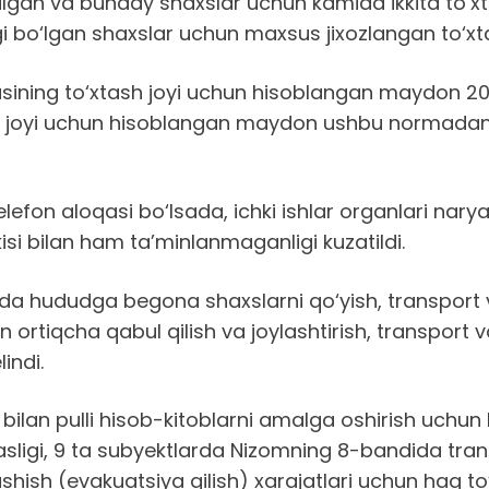
gan va bunday shaxslar uchun kamida ikkita to‘xta
i bo‘lgan shaxslar uchun maxsus jixozlangan to‘xtash
tasining to‘xtash joyi uchun hisoblangan maydon 20
xtash joyi uchun hisoblangan maydon ushbu norma
lefon aloqasi bo‘lsada, ichki ishlar organlari narya
isi bilan ham ta’minlanmaganligi kuzatildi.
a hududga begona shaxslarni qo‘yish, transport vosi
 ortiqcha qabul qilish va joylashtirish, transport 
indi.
 bilan pulli hisob-kitoblarni amalga oshirish uchun
sligi, 9 ta subyektlarda Nizomning 8-bandida trans
shish (evakuatsiya qilish) xarajatlari uchun haq to