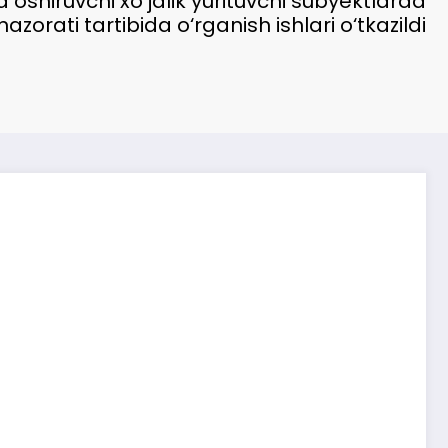
oshiruvchi xo‘jalik yurituvchi subyektlarda
azorati tartibida o‘rganish ishlari o‘tkazildi