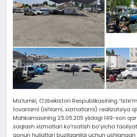
Ma’lumki, O‘zbekiston Respublikasining “Iste’
tovarlarni (ishlarni, xizmatlarni) realizatsiya
Mahkamasining 25.05.2011 yildagi 149-son qaro
saqlash xizmatlari ko‘rsatish bo‘yicha faoliya
qonun hujjatlari buzilganligi uchun ushlangan 