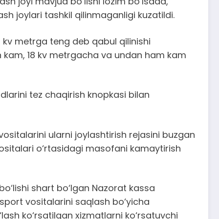
sh joyi mavjud bo‘lishi lozim bo‘lsada,
 joylari tashkil qilinmaganligi kuzatildi.
 kv metrga teng deb qabul qilinishi
dan kam, 18 kv metrgacha va undan ham kam
dlarini tez chaqirish knopkasi bilan
talarini ularni joylashtirish rejasini buzgan
vositalari o‘rtasidagi masofani kamaytirish
 bo‘lishi shart bo‘lgan Nazorat kassa
port vositalarini saqlash bo‘yicha
‘lash ko‘rsatilgan xizmatlarni ko‘rsatuvchi