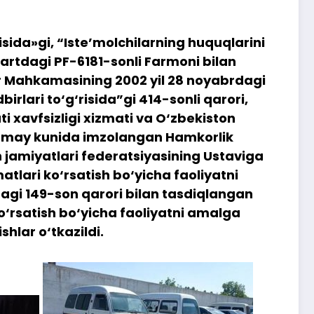
risida»gi, “Iste’molchilarning huquqlarini
martdagi PF-6181-sonli Farmoni bilan
lar Mahkamasining 2002 yil 28 noyabrdagi
irlari to‘g‘risida”gi 414-sonli qarori,
ti xavfsizligi xizmati va O‘zbekiston
 30 may kunida imzolangan Hamkorlik
 jamiyatlari federatsiyasining Ustaviga
atlari ko‘rsatish bo‘yicha faoliyatni
dagi 149-son qarori bilan tasdiqlangan
ko‘rsatish bo‘yicha faoliyatni amalga
shlar o‘tkazildi.