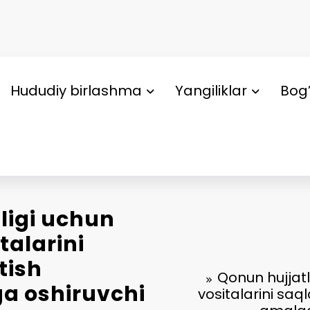
Hududiy birlashma
Yangiliklar
Bog’
ligi uchun
talarini
tish
Qonun hujjatl
ga oshiruvchi
vositalarini saql