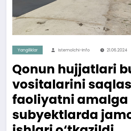
Yangiliklar
Istemolchi-Info
21.06.2024
Qonun hujjatlari b
vositalarini saqla
faoliyatni amalga 
subyektlarda jamoa
ishlari o‘tkazildi